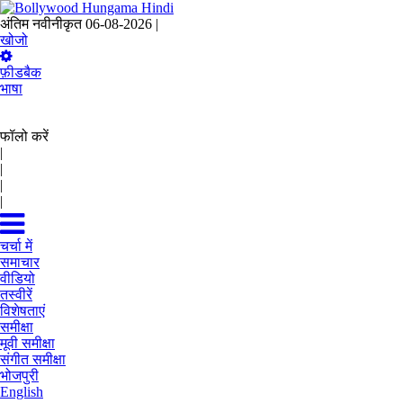
अंतिम नवीनीकृत 06-08-2026 |
09:31 IST
खोजो
फ़ीडबैक
भाषा
फॉलो करें
|
|
|
|
चर्चा में
समाचार
वीडियो
तस्वीरें
विशेषताएं
समीक्षा
मूवी समीक्षा
संगीत समीक्षा
भोजपुरी
English