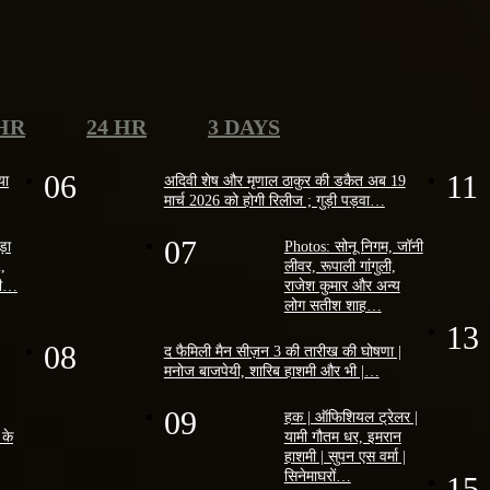
 HR
24 HR
3 DAYS
06
11
या
अदिवी शेष और मृणाल ठाकुर की डकैत अब 19
मार्च 2026 को होगी रिलीज ; गुड़ी पड़वा…
07
ोड़ा
Photos: सोनू निगम, जॉनी
2,
लीवर, रूपाली गांगुली,
ैसी…
राजेश कुमार और अन्य
लोग सतीश शाह…
13
08
द फैमिली मैन सीज़न 3 की तारीख की घोषणा |
मनोज बाजपेयी, शारिब हाशमी और भी |…
09
हक | ऑफिशियल ट्रेलर |
 के
यामी गौतम धर, इमरान
हाशमी | सुपन एस वर्मा |
सिनेमाघरों…
15