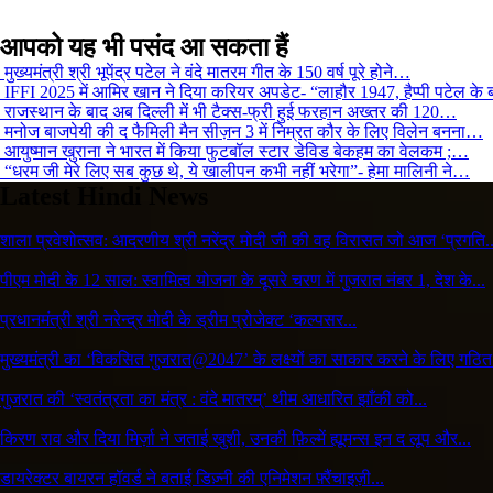
आपको यह भी पसंद आ सकता हैं
मुख्यमंत्री श्री भूपेंद्र पटेल ने वंदे मातरम गीत के 150 वर्ष पूरे होने…
IFFI 2025 में आमिर खान ने दिया करियर अपडेट- “लाहौर 1947, हैप्पी पटेल के 
राजस्थान के बाद अब दिल्ली में भी टैक्स-फ्री हुई फरहान अख्तर की 120…
मनोज बाजपेयी की द फैमिली मैन सीज़न 3 में निम्रत कौर के लिए विलेन बनना…
आयुष्मान खुराना ने भारत में किया फुटबॉल स्टार डेविड बेकहम का वेलकम ;…
“धरम जी मेरे लिए सब कुछ थे, ये खालीपन कभी नहीं भरेगा”- हेमा मालिनी ने…
Latest Hindi News
शाला प्रवेशोत्सव: आदरणीय श्री नरेंद्र मोदी जी की वह विरासत जो आज ‘प्रगति..
पीएम मोदी के 12 साल: स्वामित्व योजना के दूसरे चरण में गुजरात नंबर 1, देश के...
प्रधानमंत्री श्री नरेन्द्र मोदी के ड्रीम प्रोजेक्ट ‘कल्पसर...
मुख्यमंत्री का ‘विकसित गुजरात@2047’ के लक्ष्यों का साकार करने के लिए गठित.
गुजरात की ‘स्वतंत्रता का मंत्र : वंदे मातरम्’ थीम आधारित झाँकी को...
किरण राव और दिया मिर्ज़ा ने जताई खुशी, उनकी फ़िल्में ह्यूमन्स इन द लूप और...
डायरेक्टर बायरन हॉवर्ड ने बताई डिज़्नी की एनिमेशन फ़्रैंचाइज़ी...