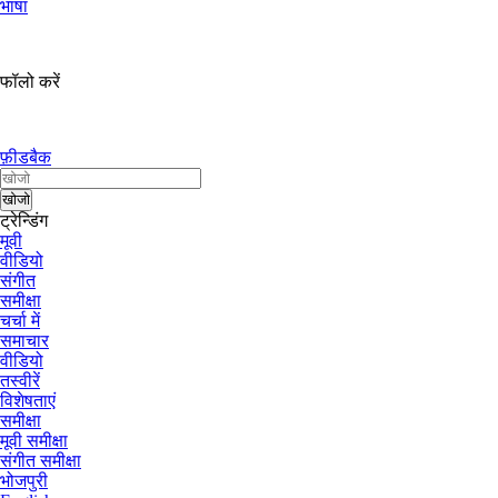
भाषा
फॉलो करें
फ़ीडबैक
ट्रेन्डिंग
मूवी
वीडियो
संगीत
समीक्षा
चर्चा में
समाचार
वीडियो
तस्वीरें
विशेषताएं
समीक्षा
मूवी समीक्षा
संगीत समीक्षा
भोजपुरी