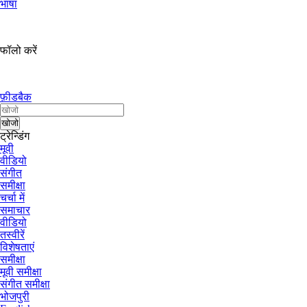
भाषा
फॉलो करें
फ़ीडबैक
ट्रेन्डिंग
मूवी
वीडियो
संगीत
समीक्षा
चर्चा में
समाचार
वीडियो
तस्वीरें
विशेषताएं
समीक्षा
मूवी समीक्षा
संगीत समीक्षा
भोजपुरी