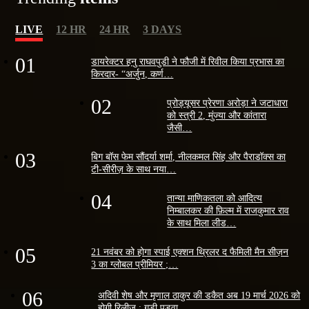
LIVE
12 HR
24 HR
3 DAYS
01
डायरेक्टर हनु राघवपुडी ने फौजी में रिवील किया प्रभास का
किरदार- “अर्जुन, कर्ण…
02
प्रोड्यूसर प्रेरणा अरोड़ा ने जटाधारा
को स्त्री 2, मुंज्या और कांतारा
जैसी…
03
बिग बॉस फेम सौंदर्या शर्मा, नीलकमल सिंह और पैराडॉक्स का
टी-सीरीज़ के साथ नया…
04
तान्या माणिकतला को आदित्य
निम्बालकर की फ़िल्म में राजकुमार राव
के साथ मिला लीड…
05
21 नवंबर को होगा स्पाई एक्शन थ्रिलर द फैमिली मैन सीज़न
3 का ग्लोबल प्रीमियर ;…
06
अदिवी शेष और मृणाल ठाकुर की डकैत अब 19 मार्च 2026 को
होगी रिलीज ; गुड़ी पड़वा…