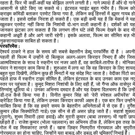
रहता है, फिर भी कहीं-कहीं यह बोझिल लगने लगती है। गाने ज़्यादा हैं और दो गाने
आसानी से छोटे किए जा सकते थे। इंटरवल प्वाइंट बहुत गंभीर है। फिल्म को
क्राइम कॉमेडी बताकर प्रमोट किया गया है, लेकिन कई हिस्सों में ह्यूमर गायब हो
जाता है। इससे दर्शक निराश हो सकते हैं। एक बड़ी कमी यह है कि मेकर्स ने यह
खुलकर प्रमोट नहीं किया कि निशांची दो-भाग वाली कहानी है। दर्शकों को यह
जानकर झटका लग सकता है कि लगभग तीन घंटे लंबी फिल्म देखने के बाद भी
कहानी अधूरी है और आगे जारी रहेगी। इसके अलावा, फिल्म का सीमित बज़ भी
नुकसानदायक साबित हो सकता है।
परफॉरमेंस :
ऐश्वर्य ठाकरे ने हाल के समय की सबसे बेहतरीन डेब्यू परफॉर्मेंस दी है । अपनी
पहली ही फिल्म में उन्होंने दो बिल्कुल अलग-अलग किरदार निभाए हैं और जिस
आत्मविश्वास के साथ वे स्क्रीन पर नजर आते हैं, वह काबिले-तारीफ है। मोनिका
पंवार ने शानदार काम किया है। शुरुआत में लगा था कि वह किरदार के लिए शायद
बहुत युवा दिखेंगी, लेकिन कुछ ही मिनटों में यह संदेह मिट जाता है। वेदीका पिंटो का
पहले हाफ में स्क्रीन टाइम सीमित है, लेकिन इंटरवल के बाद उनका काम एक नए
स्तर पर पहुंचता है। कुमुद मिश्रा निशांची के लिए वही हैं, जो गैंग्स ऑफ वासेपुर में
तिग्मांशु धूलिया थे। उनका अभिनय दमदार है और यह देखना दिलचस्प है कि उन्हें
डी-एज कैसे किया गया है। विनीत कुमार सिंह को ‘वेरी स्पेशल अपीयरेंस’ में
क्रेडिट किया गया है, लेकिन उनका किरदार काफी अहम है। एक बार फिर उन्होंने
साबित किया है कि वह हमारे समय के बेहतरीन अभिनेताओं में से एक हैं। दुर्गेश
कुमार (बैंक सिक्योरिटी गार्ड) एक सीन से ही असर छोड़ जाते हैं। सहार्श शुक्ला
(पुराने), शुभम तिवारी (हवा हवाई) और मुरारी कुमार (बाबा लस्सन) भी गहरी छाप
छोड़ते हैं। राजेश कुमार (भोला पहलवान) का अभिनय ठीक है, लेकिन इस तरह के
रोल में वह मिसकास्ट लगते हैं। खास ज़िक्र नितप्रीत गोरख्याल और सुप्रीत
गोरख्याल का होना चाहिए, जिन्होंने युवा बाबलू और डबलू की भूमिकाएँ निभाई हैं।