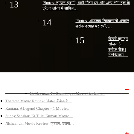
13
Photos: इमरान हाशमी, यामी गौतम धर और अन्य लोग हक़ के
ट्रेलर लॉन्च में शामिल…
14
Photos: आफताब शिवदासानी अजमेर
शरीफ दरगाह पर स्पॉट…
15
दिल्ली क्राइम
सीज़न 3 |
स्नीक पीक |
नेटफ्लिक्स…
बॉलीवुड मूवी रिव्यू
Ek Deewane Ki Deewaniyat Movie Review:…
Thamma Movie Review: दिवाली वीकेंड के…
Kantara: A Legend Chapter – 1 Movie…
Sunny Sanskari Ki Tulsi Kumari Movie…
Nishaanchi Movie Review: क्राइम, ड्रामा…
बॉलीवुड न्यूज़