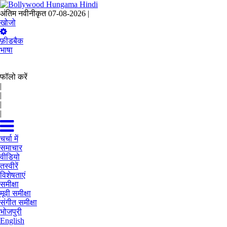
अंतिम नवीनीकृत 07-08-2026 |
17:01 IST
खोजो
फ़ीडबैक
भाषा
फॉलो करें
|
|
|
|
चर्चा में
समाचार
वीडियो
तस्वीरें
विशेषताएं
समीक्षा
मूवी समीक्षा
संगीत समीक्षा
भोजपुरी
English