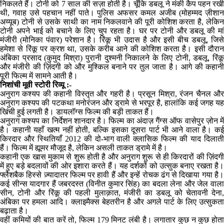
निकलते हैं। टोनी को 7 साल की सज़ा होती है। चूँकि डबलू ने मंकी कैप पहन रखी
थी, गवाह उसे पहचान नहीं पाते। पुलिस अफसर कमल अजीब (मोहम्मद ज़ीशान
अय्यूब) टोनी से उसके साथी का नाम निकलवाने की पूरी कोशिश करता है, लेकिन
टोनी अपने भाई को बचाने के लिए चुप रहता है। घर पर टोनी और डबलू की मां
मंजीरी (मोनिका पंवार) परेशान है। रिंकू भी उदास है और इसी बीच डबलू, जिसे
हमेशा से रिंकू पर क्रश था, उसके करीब आने की कोशिश करता है। इसी दौरान
अंबिका प्रसाद (कुमुद मिश्रा) पुरानी दुश्मनी निकालने के लिए टोनी, डबलू, रिंकू
और मंजीरी की ज़िंदगी को और मुश्किल बनाने पर तुल जाता है। आगे की कहानी
पूरी फिल्म में सामने आती है।
निशांची मूवी स्टोरी रिव्यू :-
अनुराग कश्यप की कहानी विस्तृत और गहरी है। प्रसून मिश्रा, रंजन चैनल और
अनुराग कश्यप की पटकथा मनोरंजन और ड्रामे से भरपूर है, हालांकि कई जगह यह
खिंची हुई लगती है। डायलॉग्स फिल्म की बड़ी ताकत हैं।
अनुराग कश्यप का निर्देशन शानदार है। फिल्म का अंदाज़ गैंग्स ऑफ वासेपुर ज़ोन में
है। कहानी यहाँ खत्म नहीं होती, बल्कि इसका दूसरा पार्ट भी आने वाला है। कई
किरदार और स्थितियाँ 2012 की दो-भाग वाली क्लासिक फिल्म की याद दिलाती
हैं। फिल्म में ह्यूमर मौजूद है, लेकिन असली ताकत ड्रामे में है।
कहानी एक खास मुकाम से शुरू होती है और अनुराग शुरू से ही किरदारों की ज़िंदगी
में हुए बड़े बदलावों की ओर इशारा करते हैं। यह दर्शकों को उत्सुक बनाए रखता है।
फ्लैशबैक हिस्से ज़्यादातर फिल्म पर हावी हैं और इन्हें रोचक ढंग से दिखाया गया है।
कई सीन्स यादगार हैं जबरदस्त (विनीत कुमार सिंह) का बदला लेना और जेल वाला
सीन, टोनी और रिंकू की पहली मुलाक़ात, मंजीरी का डबलू को चेतावनी देना,
अंबिका पर हमला आदि। क्लाइमैक्स बेहतरीन है और अगले पार्ट के लिए उत्सुकता
बढ़ाता है।
वहीं कमियों की बात करें तो, फिल्म 179 मिनट लंबी है। लगातार कुछ न कुछ होता