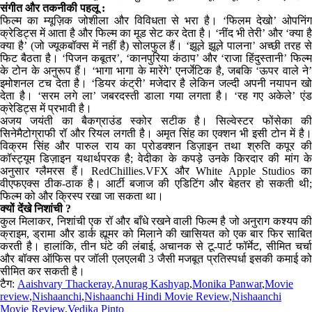
संगीत और तकनीकी पहलू :
फिल्म का म्यूज़िक जोशीला और विविधता से भरा है। ‘फिलम देखो’ ओपनिंग
क्रेडिट्स में आता है और फिल्म का मूड सेट कर देता है। ‘नींद भी तेरी’ और ‘क्या है
क्या है’ (जो ज्यूकबॉक्स में नहीं है) सोलफुल हैं। ‘झूले झूले पालना’ अच्छी तरह से
फिट बैठता है। ‘पिजन कबूतर’, ‘कानपुरिया कंठाप’ और ‘राजा हिंदुस्तानी’ फिल्म
के टोन के अनुरूप हैं। ‘भागा भागा के मारेंगे’ एनर्जेटिक है, जबकि ‘ऊपर वाले ने’
इमोशनल टच देता है। ‘डियर कंट्री’ मजेदार है लेकिन जल्दी अपनी नयापन खो
देता है। ‘सरम लगे ला’ जबरदस्ती डाला गया लगता है। ‘रह गए अकेले’ एंड
क्रेडिट्स में प्रभावी है।
अजय जयंती का बैकग्राउंड स्कोर सटीक है। सिल्वेस्टर फोंसेका की
सिनेमैटोग्राफी रॉ और रियल लगती है। अमृत सिंह का एक्शन भी इसी टोन में है।
विक्रम सिंह और पारुल राय का प्रोडक्शन डिज़ाइन तथा श्रुति कपूर की
कॉस्ट्यूम डिज़ाइन यथार्थपरक है; वेदीका के कपड़े उनके किरदार की मांग के
अनुसार ग्लैमरस हैं। RedChillies.VFX और White Apple Studios का
वीएफएक्स ठीक-ठाक है। आर्टी बजाज की एडिटिंग और बेहतर हो सकती थी;
फिल्म को और क्रिस्प रखा जा सकता था।
क्यों देंखे निशांची ?
कुल मिलाकर, निशांची एक रॉ और बाँधे रखने वाली फिल्म है जो अनुराग कश्यप की
क्राइम, ड्रामा और डार्क ह्यूमर को मिलाने की खासियत को एक बार फिर साबित
करती है। हालांकि, तीन घंटे की लंबाई, अचानक से टू-पार्ट फॉर्मेट, सीमित चर्चा
और बॉक्स ऑफिस पर जॉली एलएलबी 3 जैसी मजबूत प्रतिस्पर्धा इसकी कमाई को
सीमित कर सकती है।
टैग:
Aaishvary Thackeray
,
Anurag Kashyap
,
Monika Panwar
,
Movie
review
,
Nishaanchi
,
Nishaanchi Hindi Movie Review
,
Nishaanchi
Movie Review
,
Vedika Pinto