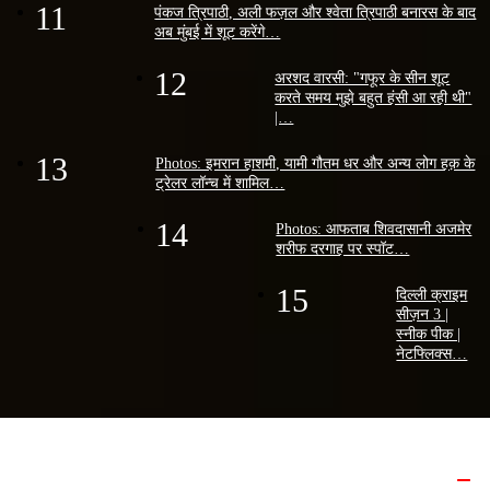
11
पंकज त्रिपाठी, अली फज़ल और श्वेता त्रिपाठी बनारस के बाद
अब मुंबई में शूट करेंगे…
12
अरशद वारसी: "गफूर के सीन शूट
करते समय मुझे बहुत हंसी आ रही थी"
|…
13
Photos: इमरान हाशमी, यामी गौतम धर और अन्य लोग हक़ के
ट्रेलर लॉन्च में शामिल…
14
Photos: आफताब शिवदासानी अजमेर
शरीफ दरगाह पर स्पॉट…
15
दिल्ली क्राइम
सीज़न 3 |
स्नीक पीक |
नेटफ्लिक्स…
बॉलीवुड मूवी रिव्यू