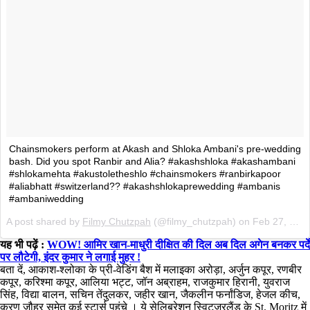
Chainsmokers perform at Akash and Shloka Ambani's pre-wedding
bash. Did you spot Ranbir and Alia? #akashshloka #akashambani
#shlokamehta #akustoletheshlo #chainsmokers #ranbirkapoor
#aliabhatt #switzerland?? #akashshlokaprewedding #ambanis
#ambaniwedding
A post shared by
Filmy Chutzpah
(@filmy_chutzpah) on
Feb 27, 2019 at 12:57am PST
यह भी पढ़ें :
WOW! आमिर खान-माधुरी दीक्षित की दिल अब दिल अगेन बनकर पर्दे
पर लौटेगी, इंदर कुमार ने लगाई मुहर !
बता दें, आकाश-श्लोका के प्री-वेडिंग बैश में मलाइका अरोड़ा, अर्जुन कपूर, रणबीर
कपूर, करिश्मा कपूर, आलिया भट्ट, जॉन अब्राहम, राजकुमार हिरानी, युवराज
सिंह, विद्या बालन, सचिन तेंदुलकर, जहीर खान, जैकलीन फर्नांडिज, हेजल कीच,
करण जौहर समेत कई स्टार्स पहुंचे । ये सेलिब्रेशन स्विटजरलैंड के St. Moritz में