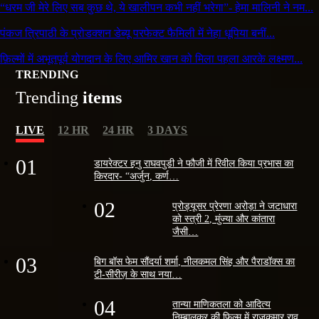
“धरम जी मेरे लिए सब कुछ थे, ये खालीपन कभी नहीं भरेगा”- हेमा मालिनी ने नम...
पंकज त्रिपाठी के प्रोडक्शन डेब्यू परफेक्ट फैमिली में नेहा धूपिया बनीं...
फ़िल्मों में अभूतपूर्व योगदान के लिए आमिर खान को मिला पहला आरके लक्ष्मण...
TRENDING
Trending
items
LIVE
12 HR
24 HR
3 DAYS
01
डायरेक्टर हनु राघवपुडी ने फौजी में रिवील किया प्रभास का
किरदार- “अर्जुन, कर्ण…
02
प्रोड्यूसर प्रेरणा अरोड़ा ने जटाधारा
को स्त्री 2, मुंज्या और कांतारा
जैसी…
03
बिग बॉस फेम सौंदर्या शर्मा, नीलकमल सिंह और पैराडॉक्स का
टी-सीरीज़ के साथ नया…
04
तान्या माणिकतला को आदित्य
निम्बालकर की फ़िल्म में राजकुमार राव