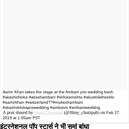
Aamir Khan takes the stage at the Ambani pre-wedding bash.
#akashshloka #akashambani #shlokamehta #akustoletheshlo
#aamirkhan #switzerland??#mukeshambani
#akashshlokaprewedding #ambanis #ambaniwedding
A post shared by
(@filmy_chutzpah) on
Filmy Chutzpah
Feb 27,
2019 at 1:05am PST
इंटरनेशनल पॉप स्टार्स ने भी समां बांधा