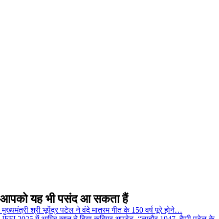
आपको यह भी पसंद आ सकता हैं
मुख्यमंत्री श्री भूपेंद्र पटेल ने वंदे मातरम गीत के 150 वर्ष पूरे होने…
IFFI 2025 में आमिर खान ने दिया करियर अपडेट- “लाहौर 1947, हैप्पी पटेल के