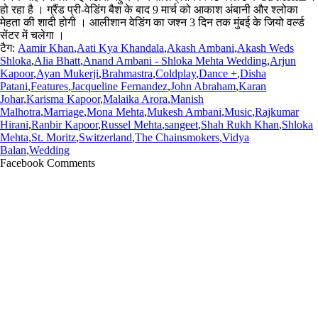
हो रहा है । ग्रैंड प्री-वेडिंग बैश के बाद 9 मार्च को आकाश अंबानी और श्लोका
मेहता की शादी होगी । आलीशान वेडिंग का जश्न 3 दिन तक मुंबई के जियो वर्ल्ड
सेंटर में चलेगा ।
टैग:
Aamir Khan
,
Aati Kya Khandala
,
Akash Ambani
,
Akash Weds
Shloka
,
Alia Bhatt
,
Anand Ambani - Shloka Mehta Wedding
,
Arjun
Kapoor
,
Ayan Mukerji
,
Brahmastra
,
Coldplay
,
Dance +
,
Disha
Patani
,
Features
,
Jacqueline Fernandez
,
John Abraham
,
Karan
Johar
,
Karisma Kapoor
,
Malaika Arora
,
Manish
Malhotra
,
Marriage
,
Mona Mehta
,
Mukesh Ambani
,
Music
,
Rajkumar
Hirani
,
Ranbir Kapoor
,
Russel Mehta
,
sangeet
,
Shah Rukh Khan
,
Shloka
Mehta
,
St. Moritz
,
Switzerland
,
The Chainsmokers
,
Vidya
Balan
,
Wedding
Facebook Comments