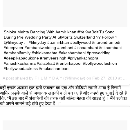
Shloka Mehta Dancing With Aamir khan #YeKyaBoltiTu Song
During Pre Wedding Party At StMoritz Switzerland ?? Follow ?
@filmyday . . #filmyday #aamirkhan #bollywood #narendramodi
#deepveer #ambaniwedding #ambani #ishaambani #nitaambani
#ambanifamily #shlokamehta #akashambani #prewedding
#deepikapadukone #ranveersingh #priyankachopra
#anushkasharma #aliabhatt #ranbirkapoor #bollywoodfashion
#bollywoodactress #mukeshambani
A post shared by
F I L M Y D A Y
(@filmyday) on
Feb 27, 2019 at 3:06am PST
वहीं इसके अलावा एक इसी फ़ंक्शन का एक और वीडियो सामने आया है जिसमें
आमिर लड़के वाले से अचानक लड़की वाले बन गए है और कहते हुए सुनाई दे रहे है
कि, ''मैं इस बार मैं अंबानियों की तरफ नहीं बल्कि मेहता की साइड हूं । मैंने श्लोका
को अपने सामने बड़े होते हुए देखा है ।''