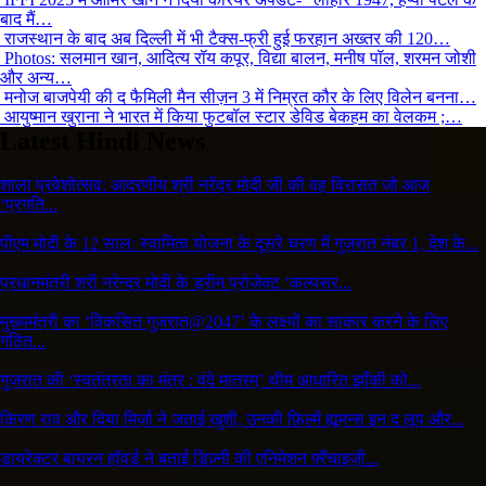
बाद मैं…
राजस्थान के बाद अब दिल्ली में भी टैक्स-फ्री हुई फरहान अख्तर की 120…
Photos: सलमान खान, आदित्य रॉय कपूर, विद्या बालन, मनीष पॉल, शरमन जोशी
और अन्य…
मनोज बाजपेयी की द फैमिली मैन सीज़न 3 में निम्रत कौर के लिए विलेन बनना…
आयुष्मान खुराना ने भारत में किया फुटबॉल स्टार डेविड बेकहम का वेलकम ;…
Latest Hindi News
शाला प्रवेशोत्सव: आदरणीय श्री नरेंद्र मोदी जी की वह विरासत जो आज
‘प्रगति...
पीएम मोदी के 12 साल: स्वामित्व योजना के दूसरे चरण में गुजरात नंबर 1, देश के...
प्रधानमंत्री श्री नरेन्द्र मोदी के ड्रीम प्रोजेक्ट ‘कल्पसर...
मुख्यमंत्री का ‘विकसित गुजरात@2047’ के लक्ष्यों का साकार करने के लिए
गठित...
गुजरात की ‘स्वतंत्रता का मंत्र : वंदे मातरम्’ थीम आधारित झाँकी को...
किरण राव और दिया मिर्ज़ा ने जताई खुशी, उनकी फ़िल्में ह्यूमन्स इन द लूप और...
डायरेक्टर बायरन हॉवर्ड ने बताई डिज़्नी की एनिमेशन फ़्रैंचाइज़ी...