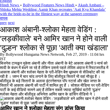
English
Hindi News
»
Bollywood Features News Hindi
»
Akash Ambani –
Shloka Mehta Wedding: Aamir Khan recreates ‘Aati Kya Khandala’
with the bride-to-be in the filmiest way at the sangeet ceremony
वापस
prev
next
आकाश अंबानी-श्लोका मेहता वेडिंग :
'लड़कीवाले' बने आमिर खान ने होने वाली
'दुल्हन' श्लोका से पूछा 'आती क्या खंडाला'
By
Bollywood Hungama News Network, Feb 27, 2019 - 11:04 hrs
IST
बिजनेस टायकून मुकेश अंबानी और नीता अंबानी के बेटे आकाश अंबानी 9 मार्च को
शादी के बंधन में बंधने जा रहे है लेकिन उससे पहले लेविश अंदाज में स्विटजरलैंड में
आकाश अंबानी और श्लोका मेहता के प्री-वेडिंग बैश धूमधाम से सेलिब्रेट की जा
रही है । जश्न में चार चांद लगाने के लिए बॉलीवुड सितारें भी वहां मौजूद है ।
बॉलीवुड के बड़े सितारों के अलावा इंटरनेशनल पॉप स्टार्स और खेल जगत के
सितारे भी आकाश अंबानी की पार्टी में शामिल हुए हैं । सोशल मीडिया पर प्री-वेडिंग
पार्टी के कई वीडियो सामने आए हैं लेकिन सबसे ज्यादा सुर्खियां बटोरी 'दुल्हन'
श्लोका मेहता और बॉलीवुड अभिनेता आमिर खान के डांसिंग वीडियो ने ।
आमिर खान ने श्लोका मेहता संग डांस किया