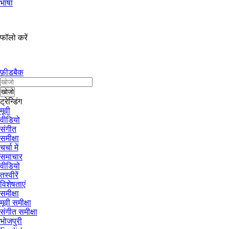
भाषा
फॉलो करें
फ़ीडबैक
ट्रेन्डिंग
मूवी
वीडियो
संगीत
समीक्षा
चर्चा में
समाचार
वीडियो
तस्वीरें
विशेषताएं
समीक्षा
मूवी समीक्षा
संगीत समीक्षा
भोजपुरी