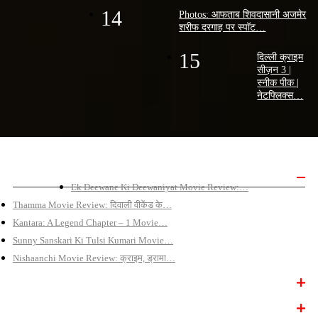
14
Photos: आफताब शिवदासानी अजमेर
शरीफ दरगाह पर स्पॉट…
15
दिल्ली क्राइम
सीज़न 3 |
स्नीक पीक |
नेटफ्लिक्स…
बॉलीवुड मूवी रिव्यू
Ek Deewane Ki Deewaniyat Movie Review:…
Thamma Movie Review: दिवाली वीकेंड के…
Kantara: A Legend Chapter – 1 Movie…
Sunny Sanskari Ki Tulsi Kumari Movie…
Nishaanchi Movie Review: क्राइम, ड्रामा…
बॉलीवुड न्यूज़
बॉलीवुड वीडियो