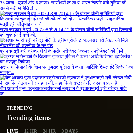
35 लाख+ यूजर्स और 6 लाख+ सारथियों के साथ 'भारत टैक्सी' बनी दुनिया की
सबसे बड़ी मोबिलिटी...
राज्य सरकार ने वर्ष 2007-08 से 2014-15 के दौरान चीनी समितियों द्वारा किसानों
को चुकाई गई गन्ने की...
प्रधानमंत्री श्री नरेन्द्र मोदी के ड्रीम प्रोजेक्ट ‘कल्पसर प्रोजेक्ट’ को मिले...
ड्रग्स माफियाओं के खिलाफ गुजरात पुलिस ने कसा ‘आर्टिफिशियल इंटेलिजेंस’ का
मजबूत...
जैन आचार्य पूज्य पद्मसागरसूरीश्वरजी महाराज ने प्रधानमत्री श्री नरेन्द्र मोदी
के...
TRENDING
Trending
items
LIVE
12 HR
24 HR
3 DAYS