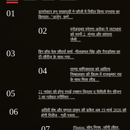
01
डायरेक्टर हनु राघवपुडी ने फौजी में रिवील किया प्रभास का
किरदार- “अर्जुन, कर्ण…
02
प्रोड्यूसर प्रेरणा अरोड़ा ने जटाधारा
को स्त्री 2, मुंज्या और कांतारा
जैसी…
03
बिग बॉस फेम सौंदर्या शर्मा, नीलकमल सिंह और पैराडॉक्स का
टी-सीरीज़ के साथ नया…
04
तान्या माणिकतला को आदित्य
निम्बालकर की फ़िल्म में राजकुमार राव
के साथ मिला लीड…
05
21 नवंबर को होगा स्पाई एक्शन थ्रिलर द फैमिली मैन सीज़न
3 का ग्लोबल प्रीमियर ;…
06
अदिवी शेष और मृणाल ठाकुर की डकैत अब 19 मार्च 2026 को
होगी रिलीज ; गुड़ी पड़वा…
07
Photos: सोनू निगम, जॉनी लीवर,