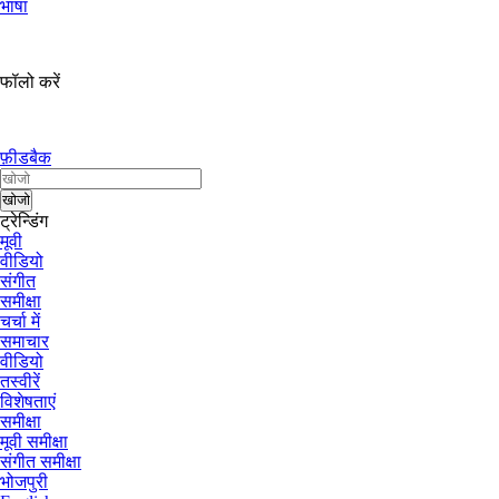
भाषा
फॉलो करें
फ़ीडबैक
ट्रेन्डिंग
मूवी
वीडियो
संगीत
समीक्षा
चर्चा में
समाचार
वीडियो
तस्वीरें
विशेषताएं
समीक्षा
मूवी समीक्षा
संगीत समीक्षा
भोजपुरी