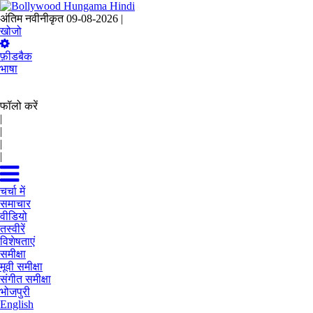
अंतिम नवीनीकृत 09-08-2026 |
17:26 IST
खोजो
फ़ीडबैक
भाषा
फॉलो करें
|
|
|
|
चर्चा में
समाचार
वीडियो
तस्वीरें
विशेषताएं
समीक्षा
मूवी समीक्षा
संगीत समीक्षा
भोजपुरी
English