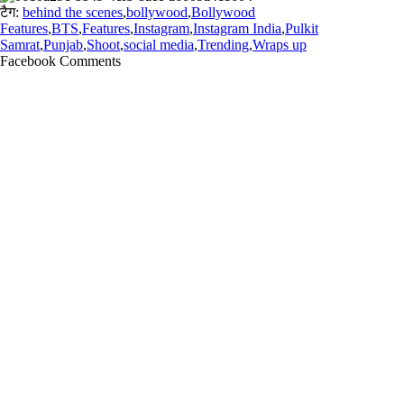
टैग:
behind the scenes
,
bollywood
,
Bollywood
Features
,
BTS
,
Features
,
Instagram
,
Instagram India
,
Pulkit
Samrat
,
Punjab
,
Shoot
,
social media
,
Trending
,
Wraps up
Facebook Comments