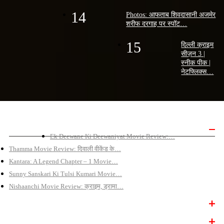
14
Photos: आफताब शिवदासानी अजमेर
शरीफ दरगाह पर स्पॉट…
15
दिल्ली क्राइम
सीज़न 3 |
स्नीक पीक |
नेटफ्लिक्स…
बॉलीवुड मूवी रिव्यू
Ek Deewane Ki Deewaniyat Movie Review:…
Thamma Movie Review: दिवाली वीकेंड के…
Kantara: A Legend Chapter – 1 Movie…
Sunny Sanskari Ki Tulsi Kumari Movie…
Nishaanchi Movie Review: क्राइम, ड्रामा…
बॉलीवुड न्यूज़
बॉलीवुड वीडियो