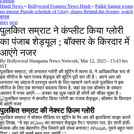
English
Hindi News
»
Bollywood Features News Hindi
»
Pulkit Samrat wraps
up intense Punjab schedule of Glory, shares Behind-the-Scenes; watch
वापस
prev
next
पुलकित सम्राट ने कंप्लीट किया ग्लोरी
का पंजाब शेड्यूल ; बॉक्सर के किरदार में
आएंगे नजर
By
Bollywood Hungama News Network, Mar 12, 2025 - 15:43 hrs
IST
पुलकित सम्राट, जो लगातार ग्लोरी की शूटिंग में व्यस्त थे, ने आधिकारिक रूप से
इस सीरीज के गहन पंजाब शेड्यूल की शूटिंग पूरी कर ली है। अपने आप को
लगातार नए अंदाज में प्रस्तुत करने के लिए पहचाने जाने वाले पुलकित ने इस
सीरीज के लिए एक शानदार बदलाव किया है, जहां वह एक बॉक्सर के दमदार
अवतार में नजर आएंगे — उनका यह लुक पहले ही लोगों को चौंका चुका है।
पुलकित सम्राट की नेक्स्ट फ़िल्म ग्लोरी
पुलकित सम्राट ने सोशल मीडिया पर शूटिंग के रैप अप की झलकियां साझा करते
हुए लिखा, “ये रहा #Glory का शानदार शेड्यूल रैप!! यादगार पल, ढेर सारी हंसी-
मजाक और एक बेहतरीन टीम जिसने इसे संभव बनाया!! #Punjab, तुमने बहुत प्यार
दिया। यहां की सुबहें बहुत याद आएंगी।”