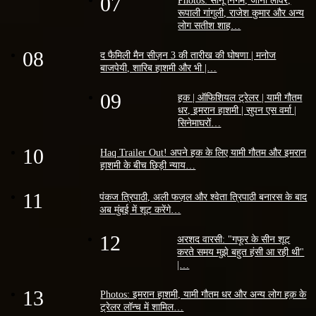
07
Photos: सोनू निगम, जॉनी लीवर,
रूपाली गांगुली, राजेश कुमार और अन्य
लोग सतीश शाह…
08
द फैमिली मैन सीज़न 3 की तारीख की घोषणा | मनोज
बाजपेयी, शारिब हाशमी और भी |…
09
हक | ऑफिशियल ट्रेलर | यामी गौतम
धर, इमरान हाशमी | सुपन एस वर्मा |
सिनेमाघरों…
10
Haq Trailer Out! अपने हक के लिए यामी गौतम और इमरान
हाशमी के बीच छिड़ी न्याय…
11
पंकज त्रिपाठी, अली फज़ल और श्वेता त्रिपाठी बनारस के बाद
अब मुंबई में शूट करेंगे…
12
अरशद वारसी: "गफूर के सीन शूट
करते समय मुझे बहुत हंसी आ रही थी"
|…
13
Photos: इमरान हाशमी, यामी गौतम धर और अन्य लोग हक़ के
ट्रेलर लॉन्च में शामिल…