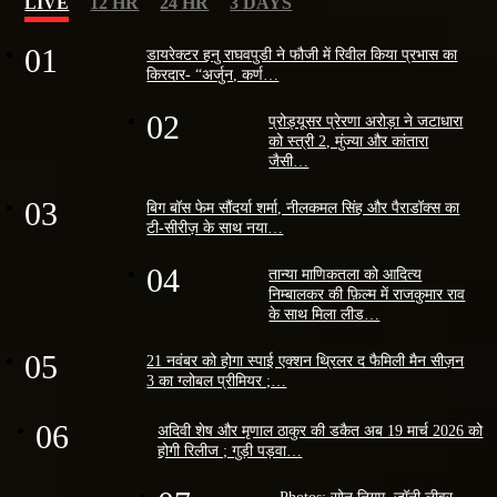
LIVE
12 HR
24 HR
3 DAYS
01
डायरेक्टर हनु राघवपुडी ने फौजी में रिवील किया प्रभास का
किरदार- “अर्जुन, कर्ण…
02
प्रोड्यूसर प्रेरणा अरोड़ा ने जटाधारा
को स्त्री 2, मुंज्या और कांतारा
जैसी…
03
बिग बॉस फेम सौंदर्या शर्मा, नीलकमल सिंह और पैराडॉक्स का
टी-सीरीज़ के साथ नया…
04
तान्या माणिकतला को आदित्य
निम्बालकर की फ़िल्म में राजकुमार राव
के साथ मिला लीड…
05
21 नवंबर को होगा स्पाई एक्शन थ्रिलर द फैमिली मैन सीज़न
3 का ग्लोबल प्रीमियर ;…
06
अदिवी शेष और मृणाल ठाकुर की डकैत अब 19 मार्च 2026 को
होगी रिलीज ; गुड़ी पड़वा…