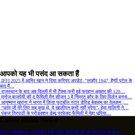
आपको यह भी पसंद आ सकता हैं
IFFI 2025 में आमिर खान ने दिया करियर अपडेट- “लाहौर 1947, हैप्पी पटेल के
बाद मैं…
राजस्थान के बाद अब दिल्ली में भी टैक्स-फ्री हुई फरहान अख्तर की 120…
मनोज बाजपेयी की द फैमिली मैन सीज़न 3 में निम्रत कौर के लिए विलेन बनना…
आयुष्मान खुराना ने भारत में किया फुटबॉल स्टार डेविड बेकहम का वेलकम ;…
“धरम जी मेरे लिए सब कुछ थे, ये खालीपन कभी नहीं भरेगा”- हेमा मालिनी ने…
पंकज त्रिपाठी के प्रोडक्शन डेब्यू परफेक्ट फैमिली में नेहा धूपिया…
Latest Hindi News
शाला प्रवेशोत्सव: आदरणीय श्री नरेंद्र मोदी जी की वह विरासत जो आज