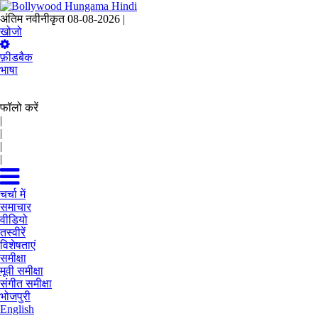
अंतिम नवीनीकृत 08-08-2026 |
13:56 IST
खोजो
फ़ीडबैक
भाषा
फॉलो करें
|
|
|
|
चर्चा में
समाचार
वीडियो
तस्वीरें
विशेषताएं
समीक्षा
मूवी समीक्षा
संगीत समीक्षा
भोजपुरी
English