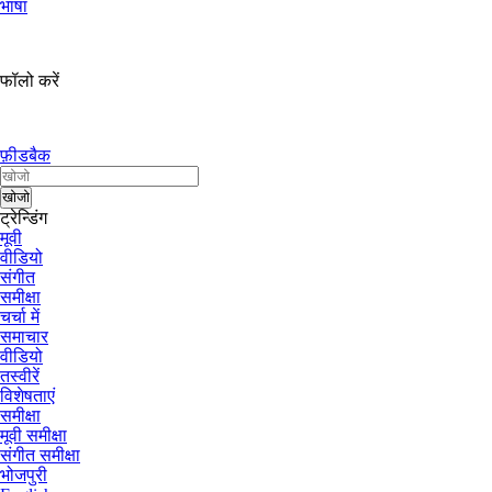
भाषा
फॉलो करें
फ़ीडबैक
ट्रेन्डिंग
मूवी
वीडियो
संगीत
समीक्षा
चर्चा में
समाचार
वीडियो
तस्वीरें
विशेषताएं
समीक्षा
मूवी समीक्षा
संगीत समीक्षा
भोजपुरी