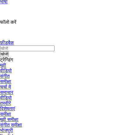
भाषा
फॉलो करें
फ़ीडबैक
ट्रेन्डिंग
मूवी
वीडियो
संगीत
समीक्षा
चर्चा में
समाचार
वीडियो
तस्वीरें
विशेषताएं
समीक्षा
मूवी समीक्षा
संगीत समीक्षा
भोजपुरी