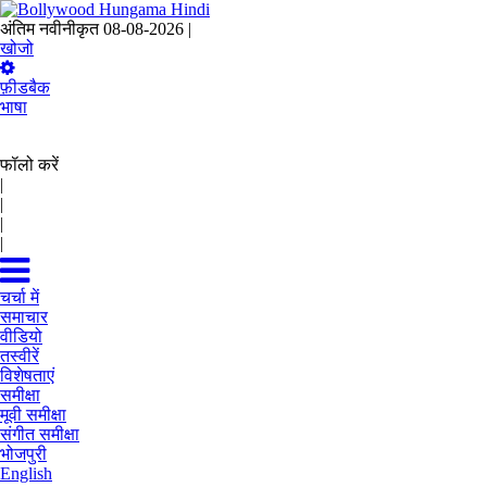
अंतिम नवीनीकृत 08-08-2026 |
21:15 IST
खोजो
फ़ीडबैक
भाषा
फॉलो करें
|
|
|
|
चर्चा में
समाचार
वीडियो
तस्वीरें
विशेषताएं
समीक्षा
मूवी समीक्षा
संगीत समीक्षा
भोजपुरी
English