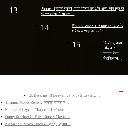
13
Photos: इमरान हाशमी, यामी गौतम धर और अन्य लोग हक़ के
ट्रेलर लॉन्च में शामिल…
14
Photos: आफताब शिवदासानी अजमेर
शरीफ दरगाह पर स्पॉट…
15
दिल्ली क्राइम
सीज़न 3 |
स्नीक पीक |
नेटफ्लिक्स…
बॉलीवुड मूवी रिव्यू
Ek Deewane Ki Deewaniyat Movie Review:…
Thamma Movie Review: दिवाली वीकेंड के…
Kantara: A Legend Chapter – 1 Movie…
Sunny Sanskari Ki Tulsi Kumari Movie…
Nishaanchi Movie Review: क्राइम, ड्रामा…