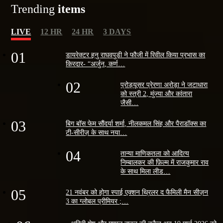
Trending
items
LIVE
12 HR
24 HR
3 DAYS
01
डायरेक्टर हनु राघवपुडी ने फौजी में रिवील किया प्रभास का
किरदार- “अर्जुन, कर्ण…
02
प्रोड्यूसर प्रेरणा अरोड़ा ने जटाधारा
को स्त्री 2, मुंज्या और कांतारा
जैसी…
03
बिग बॉस फेम सौंदर्या शर्मा, नीलकमल सिंह और पैराडॉक्स का
टी-सीरीज़ के साथ नया…
04
तान्या माणिकतला को आदित्य
निम्बालकर की फ़िल्म में राजकुमार राव
के साथ मिला लीड…
05
21 नवंबर को होगा स्पाई एक्शन थ्रिलर द फैमिली मैन सीज़न
3 का ग्लोबल प्रीमियर ;…