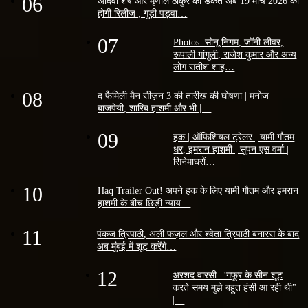
06
अदिवी शेष और मृणाल ठाकुर की डकैत अब 19 मार्च 2026 को
होगी रिलीज ; गुड़ी पड़वा…
07
Photos: सोनू निगम, जॉनी लीवर,
रूपाली गांगुली, राजेश कुमार और अन्य
लोग सतीश शाह…
08
द फैमिली मैन सीज़न 3 की तारीख की घोषणा | मनोज
बाजपेयी, शारिब हाशमी और भी |…
09
हक | ऑफिशियल ट्रेलर | यामी गौतम
धर, इमरान हाशमी | सुपन एस वर्मा |
सिनेमाघरों…
10
Haq Trailer Out! अपने हक के लिए यामी गौतम और इमरान
हाशमी के बीच छिड़ी न्याय…
11
पंकज त्रिपाठी, अली फज़ल और श्वेता त्रिपाठी बनारस के बाद
अब मुंबई में शूट करेंगे…
12
अरशद वारसी: "गफूर के सीन शूट
करते समय मुझे बहुत हंसी आ रही थी"
|…