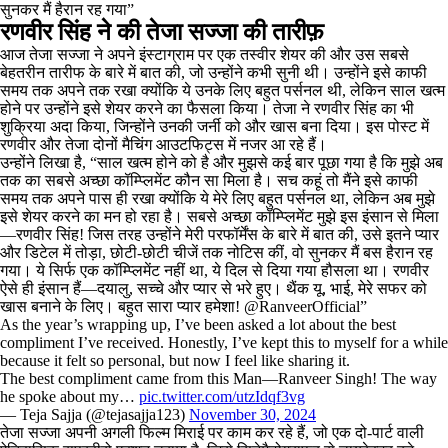
रणवीर सिंह ने की तेजा सज्जा की तारीफ़
आज तेजा सज्जा ने अपने इंस्टाग्राम पर एक तस्वीर शेयर की और उस सबसे
बेहतरीन तारीफ के बारे में बात की, जो उन्होंने कभी सुनी थी। उन्होंने इसे काफी
समय तक अपने तक रखा क्योंकि ये उनके लिए बहुत पर्सनल थी, लेकिन साल खत्म
होने पर उन्होंने इसे शेयर करने का फैसला किया। तेजा ने रणवीर सिंह का भी
शुक्रिया अदा किया, जिन्होंने उनकी जर्नी को और खास बना दिया। इस पोस्ट में
रणवीर और तेजा दोनों मैचिंग आउटफिट्स में नजर आ रहे हैं।
उन्होंने लिखा है, “साल खत्म होने को है और मुझसे कई बार पूछा गया है कि मुझे अब
तक का सबसे अच्छा कॉम्प्लिमेंट कौन सा मिला है। सच कहूं तो मैंने इसे काफी
समय तक अपने पास ही रखा क्योंकि ये मेरे लिए बहुत पर्सनल था, लेकिन अब मुझे
इसे शेयर करने का मन हो रहा है। सबसे अच्छा कॉम्प्लिमेंट मुझे इस इंसान से मिला
—रणवीर सिंह! जिस तरह उन्होंने मेरी परफॉर्मेंस के बारे में बात की, उसे इतने प्यार
और डिटेल में तोड़ा, छोटी-छोटी चीजें तक नोटिस कीं, वो सुनकर मैं बस हैरान रह
गया। ये सिर्फ एक कॉम्प्लिमेंट नहीं था, ये दिल से दिया गया हौसला था। रणवीर
ऐसे ही इंसान हैं—दयालु, सच्चे और प्यार से भरे हुए। थैंक यू, भाई, मेरे सफर को
खास बनाने के लिए। बहुत सारा प्यार हमेशा! @RanveerOfficial”
As the year’s wrapping up, I’ve been asked a lot about the best
compliment I’ve received. Honestly, I’ve kept this to myself for a while
because it felt so personal, but now I feel like sharing it.
The best compliment came from this Man—Ranveer Singh! The way
he spoke about my…
pic.twitter.com/utzIdqf3vg
— Teja Sajja (@tejasajja123)
November 30, 2024
तेजा सज्जा अपनी अगली फिल्म मिराई पर काम कर रहे हैं, जो एक दो-पार्ट वाली