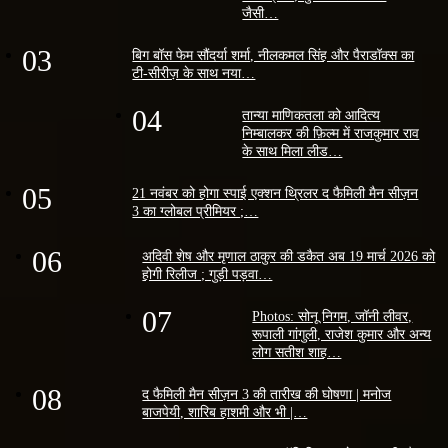
जैसी…
03
बिग बॉस फेम सौंदर्या शर्मा, नीलकमल सिंह और पैराडॉक्स का
टी-सीरीज़ के साथ नया…
04
तान्या माणिकतला को आदित्य
निम्बालकर की फ़िल्म में राजकुमार राव
के साथ मिला लीड…
05
21 नवंबर को होगा स्पाई एक्शन थ्रिलर द फैमिली मैन सीज़न
3 का ग्लोबल प्रीमियर ;…
06
अदिवी शेष और मृणाल ठाकुर की डकैत अब 19 मार्च 2026 को
होगी रिलीज ; गुड़ी पड़वा…
07
Photos: सोनू निगम, जॉनी लीवर,
रूपाली गांगुली, राजेश कुमार और अन्य
लोग सतीश शाह…
08
द फैमिली मैन सीज़न 3 की तारीख की घोषणा | मनोज
बाजपेयी, शारिब हाशमी और भी |…