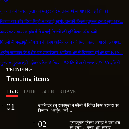
गठित...
गुजरात की ‘स्वतंत्रता का मंत्र : वंदे मातरम्’ थीम आधारित झाँकी को...
किरण राव और दिया मिर्ज़ा ने जताई खुशी, उनकी फ़िल्में ह्यूमन्स इन द लूप और...
डायरेक्टर बायरन हॉवर्ड ने बताई डिज़्नी की एनिमेशन फ़्रैंचाइज़ी...
फ़िल्मों में अभूतपूर्व योगदान के लिए आमिर खान को मिला पहला आरके लक्ष्मण...
अर्जुन रामपाल के बर्थडे पर डायरेक्टर आदित्य धर ने दिखाया धुरंधर का BTS...
गुजरात मुख्यमंत्री भूपेंद्र पटेल ने किया 152 किमी लंबी सरदार@150 यूनिटी...
TRENDING
Trending
items
LIVE
12 HR
24 HR
3 DAYS
01
डायरेक्टर हनु राघवपुडी ने फौजी में रिवील किया प्रभास का
किरदार- “अर्जुन, कर्ण…
02
प्रोड्यूसर प्रेरणा अरोड़ा ने जटाधारा
को स्त्री 2, मुंज्या और कांतारा