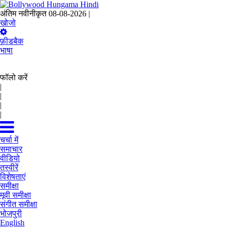
अंतिम नवीनीकृत 08-08-2026 |
13:06 IST
खोजो
फ़ीडबैक
भाषा
फॉलो करें
|
|
|
|
चर्चा में
समाचार
वीडियो
तस्वीरें
विशेषताएं
समीक्षा
मूवी समीक्षा
संगीत समीक्षा
भोजपुरी
English