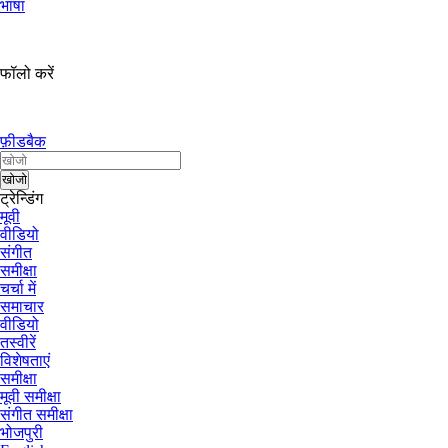
भाषा
फॉलो करें
फ़ीडबैक
ट्रेन्डिंग
मूवी
वीडियो
संगीत
समीक्षा
चर्चा में
समाचार
वीडियो
तस्वीरें
विशेषताएं
समीक्षा
मूवी समीक्षा
संगीत समीक्षा
भोजपुरी