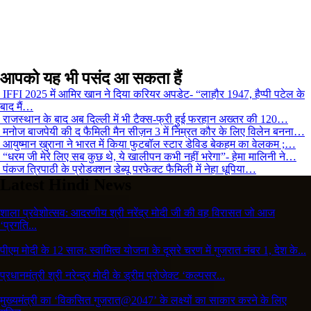
आपको यह भी पसंद आ सकता हैं
IFFI 2025 में आमिर खान ने दिया करियर अपडेट- “लाहौर 1947, हैप्पी पटेल के
बाद मैं…
राजस्थान के बाद अब दिल्ली में भी टैक्स-फ्री हुई फरहान अख्तर की 120…
मनोज बाजपेयी की द फैमिली मैन सीज़न 3 में निम्रत कौर के लिए विलेन बनना…
आयुष्मान खुराना ने भारत में किया फुटबॉल स्टार डेविड बेकहम का वेलकम ;…
“धरम जी मेरे लिए सब कुछ थे, ये खालीपन कभी नहीं भरेगा”- हेमा मालिनी ने…
पंकज त्रिपाठी के प्रोडक्शन डेब्यू परफेक्ट फैमिली में नेहा धूपिया…
Latest Hindi News
शाला प्रवेशोत्सव: आदरणीय श्री नरेंद्र मोदी जी की वह विरासत जो आज
‘प्रगति...
पीएम मोदी के 12 साल: स्वामित्व योजना के दूसरे चरण में गुजरात नंबर 1, देश के...
प्रधानमंत्री श्री नरेन्द्र मोदी के ड्रीम प्रोजेक्ट ‘कल्पसर...
मुख्यमंत्री का ‘विकसित गुजरात@2047’ के लक्ष्यों का साकार करने के लिए