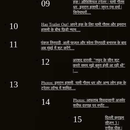
09
हक | ऑफिशियल ट्रेलर | यामी गौतम
धर, इमरान हाशमी | सुपन एस वर्मा |
सिनेमाघरों…
10
Haq Trailer Out! अपने हक के लिए यामी गौतम और इमरान
हाशमी के बीच छिड़ी न्याय…
11
पंकज त्रिपाठी, अली फज़ल और श्वेता त्रिपाठी बनारस के बाद
अब मुंबई में शूट करेंगे…
12
अरशद वारसी: "गफूर के सीन शूट
करते समय मुझे बहुत हंसी आ रही थी"
|…
13
Photos: इमरान हाशमी, यामी गौतम धर और अन्य लोग हक़ के
ट्रेलर लॉन्च में शामिल…
14
Photos: आफताब शिवदासानी अजमेर
शरीफ दरगाह पर स्पॉट…
15
दिल्ली क्राइम
सीज़न 3 |
स्नीक पीक |