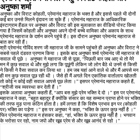
अनुष्का शर्मा
अनुष्‍का और व‍िराट कोहली, प्रेमानंद महाराज के भक्‍त है और इससे पहले भी दोनों
कई बार उनसे मिलने वृंदावन जा चुके हैं । प्रेमानंद महाराज के आधिकारिक
इंस्टाग्राम हैंडल पर अनुष्का और विराट की इस मुलाकात का वीडियो पोस्ट किया
गया है जिसमें कोहली और अनुष्का अपने दोनों बच्चे वामिका और अकाय के साथ
प्रेमानंद महाराज के दर्शन करने पहुंचे हैं। इस दौरान अनुष्का प्रेमानंद महाराज से
बात कर रही हैं।
श्री प्रेमानंद गोविंद शरण जी महाराज जी के सामने पहुंचते ही अनुष्‍का और व‍िराट ने
सबसे पहले दंडवत प्रणाम किया । इसके बाद अनुष्का शर्मा प्रेमानंद जी महाराज से
सवाल भी पूछे । अनुष्का ने महाराज जी से पूछा, “प‍िछली बार जब आए थे तो मेरे
मन में कुछ सवाल थे और मुझे लगा कि पूछूंगी लेकिन जो लोग बैठे थे उनमें से क‍िसी
ने क‍िसी ने वैसा सवाल कर ल‍िया था । हम जब यहां आने वाले थे और मैं आपसे मन
ही मन कुछ सवाल पूछ रही थी । जैसे ही मैं अगले द‍िन एकांतिक वार्तालाप खोलती
तो कोई न कोई वही सवाल आपसे पूछ लेता ।” इसपर प्रेमानंद महाराज कहते हैं,
“श्रीजी सब व्‍यवस्‍था कर देती हैं ।”
इसके अलावा अनुष्का कहती हैं, “आप बस मुझे प्रेम भक्ति दे दो ।” इस पर प्रेमानंद
महाराज ने कहा, “बहुत बहादुर हैं क्योंकि संसार का यह सम्मान प्राप्त होने पर भक्ति
की तरफ मुड़ पाना कठिन होता है। हमें लगता है कि विशेष प्रभाव इन पर (कोहली
पर) भक्ति का पड़ेगा ।” इस पर अनुष्का ने कहा, “भक्ति के ऊपर कुछ नहीं है ।”
फिर प्रेमानंद महाराज न हंसकर कहा, “हां, भक्ति के ऊपर कुछ नहीं है । भगवान
के भरोसा पर रहो, नाम जपो और खूब प्रेम से और खूब आनंद से रहो ।”