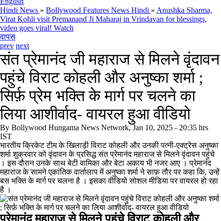
English
Hindi News
»
Bollywood Features News Hindi
»
Anushka Sharma,
Virat Kohli visit Premanand Ji Maharaj in Vrindavan for blessings,
video goes viral! Watch
वापस
prev
next
संत प्रेमानंद जी महाराज से म‍िलने वृंदावन
पहुंचे विराट कोहली और अनुष्का शर्मा ;
सिर्फ़ प्रेम भक्‍ति के मार्ग पर चलने का
लिया आशीर्वाद- वायरल हुआ वीडियो
By
Bollywood Hungama News Network, Jan 10, 2025 - 20:35 hrs
IST
भारतीय क्र‍िकेट टीम के ख‍िलाड़ी व‍िराट कोहली और उनकी पत्‍नी-एक्ट्रेस अनुष्‍का
शर्मा शुक्रवार को वृंदावन के प्रस‍िद्ध संत प्रेमानंद महाराज से म‍िलने वृंदावन पहुंचे
। इस दौरान उनके साथ बेटी वामिका और बेटा अकाय भी नजर आए । प्रेमानंद
महाराज के सामने एकांतिक वार्तालाप में अनुष्का शर्मा ने साफ़ तौर पर कहा कि, उन्हें
बस भक्‍ति के मार्ग पर चलना है । इसका वीडियो सोशल मीडिया पर वायरल हो रहा
है ।
प्रेमानंद महाराज से म‍िलने पहुंचे व‍िराट कोहली और