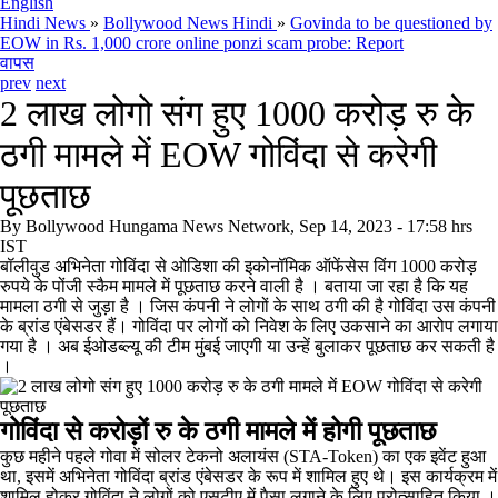
English
Hindi News
»
Bollywood News Hindi
»
Govinda to be questioned by
EOW in Rs. 1,000 crore online ponzi scam probe: Report
वापस
prev
next
2 लाख लोगो संग हुए 1000 करोड़ रु के
ठगी मामले में EOW गोविंदा से करेगी
पूछताछ
By
Bollywood Hungama News Network, Sep 14, 2023 - 17:58 hrs
IST
बॉलीवुड अभिनेता गोविंदा से ओडिशा की इकोनॉमिक ऑफेंसेस विंग 1000 करोड़
रुपये के पोंजी स्कैम मामले में पूछताछ करने वाली है । बताया जा रहा है कि यह
मामला ठगी से जुड़ा है । जिस कंपनी ने लोगों के साथ ठगी की है गोविंदा उस कंपनी
के ब्रांड एंबेसडर हैं। गोविंदा पर लोगों को निवेश के लिए उकसाने का आरोप लगाया
गया है । अब ईओडब्ल्यू की टीम मुंबई जाएगी या उन्हें बुलाकर पूछताछ कर सकती है
।
गोविंदा से करोड़ों रु के ठगी मामले में होगी पूछताछ
कुछ महीने पहले गोवा में सोलर टेकनो अलायंस (STA-Token) का एक इवेंट हुआ
था, इसमें अभिनेता गोविंदा ब्रांड एंबेसडर के रूप में शामिल हुए थे। इस कार्यक्रम में
शामिल होकर गोविंदा ने लोगों को एसटीए में पैसा लगाने के लिए प्रोत्साहित किया ।