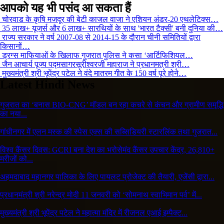
आपको यह भी पसंद आ सकता हैं
चोरवाड के कृषि मजदूर की बेटी काजल वाजा ने एशियन अंडर-20 एथलेटिक्स…
35 लाख+ यूजर्स और 6 लाख+ सारथियों के साथ 'भारत टैक्सी' बनी दुनिया की…
राज्य सरकार ने वर्ष 2007-08 से 2014-15 के दौरान चीनी समितियों द्वारा
किसानों…
ड्रग्स माफियाओं के खिलाफ गुजरात पुलिस ने कसा ‘आर्टिफिशियल…
जैन आचार्य पूज्य पद्मसागरसूरीश्वरजी महाराज ने प्रधानमत्री श्री…
मुख्यमंत्री श्री भूपेंद्र पटेल ने वंदे मातरम गीत के 150 वर्ष पूरे होने…
Latest Hindi News
गुजरात का ‘बनास BIO-CNG’ मॉडल बन रहा कचरे से कंचन और ग्रामीण समृद्धि
का नया...
गांधीनगर में एलन मस्क की स्पेस एक्स की सब्सिडियरी स्टारलिंक तथा गुजरात...
विश्व कैंसर दिवस: GCRI बना देश का भरोसेमंद कैंसर उपचार केंद्र, 26,810+
मरीजों को...
अहमदाबाद महानगर पालिका के लिए पायलट प्रोजेक्ट की तैयारी, एजेंसी द्वारा...
प्रधानमंत्री श्री नरेन्द्र मोदी 11 जनवरी को ‘सोमनाथ स्वाभिमान पर्व’ में...
मुख्यमंत्री श्री भूपेंद्र पटेल ने महात्मा मंदिर में रीजनल एआई इम्पैक्ट...