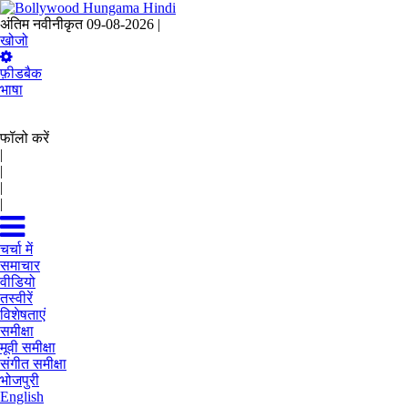
अंतिम नवीनीकृत 09-08-2026 |
04:32 IST
खोजो
फ़ीडबैक
भाषा
फॉलो करें
|
|
|
|
चर्चा में
समाचार
वीडियो
तस्वीरें
विशेषताएं
समीक्षा
मूवी समीक्षा
संगीत समीक्षा
भोजपुरी
English