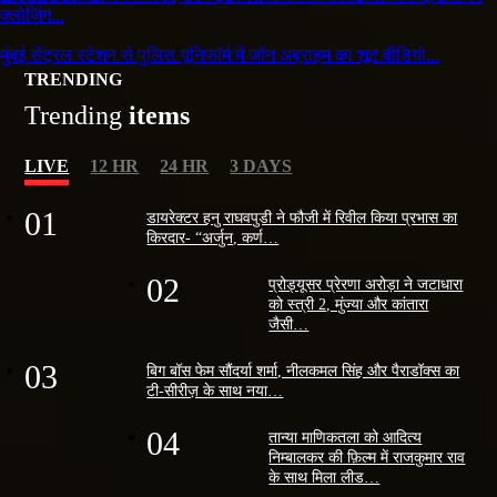
क्लोजिंग...
मुंबई सेंट्रल स्टेशन से पुलिस यूनिफॉर्म में जॉन अब्राहम का शूट वीडियो...
TRENDING
Trending
items
LIVE
12 HR
24 HR
3 DAYS
01
डायरेक्टर हनु राघवपुडी ने फौजी में रिवील किया प्रभास का
किरदार- “अर्जुन, कर्ण…
02
प्रोड्यूसर प्रेरणा अरोड़ा ने जटाधारा
को स्त्री 2, मुंज्या और कांतारा
जैसी…
03
बिग बॉस फेम सौंदर्या शर्मा, नीलकमल सिंह और पैराडॉक्स का
टी-सीरीज़ के साथ नया…
04
तान्या माणिकतला को आदित्य
निम्बालकर की फ़िल्म में राजकुमार राव
के साथ मिला लीड…