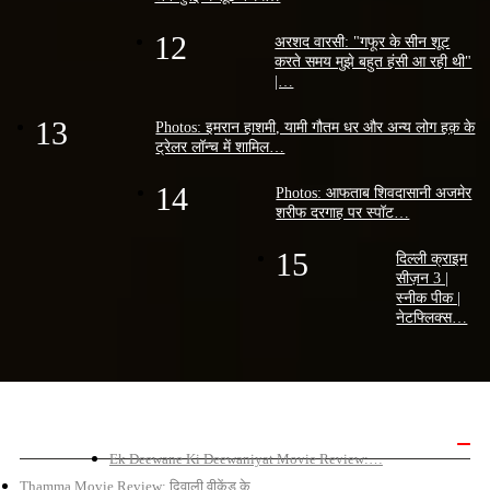
12
अरशद वारसी: "गफूर के सीन शूट
करते समय मुझे बहुत हंसी आ रही थी"
|…
13
Photos: इमरान हाशमी, यामी गौतम धर और अन्य लोग हक़ के
ट्रेलर लॉन्च में शामिल…
14
Photos: आफताब शिवदासानी अजमेर
शरीफ दरगाह पर स्पॉट…
15
दिल्ली क्राइम
सीज़न 3 |
स्नीक पीक |
नेटफ्लिक्स…
बॉलीवुड मूवी रिव्यू
Ek Deewane Ki Deewaniyat Movie Review:…
Thamma Movie Review: दिवाली वीकेंड के…