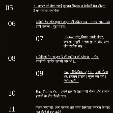
05
21 नवंबर को होगा स्पाई एक्शन थ्रिलर द फैमिली मैन सीज़न
3 का ग्लोबल प्रीमियर ;…
06
अदिवी शेष और मृणाल ठाकुर की डकैत अब 19 मार्च 2026 को
होगी रिलीज ; गुड़ी पड़वा…
07
Photos: सोनू निगम, जॉनी लीवर,
रूपाली गांगुली, राजेश कुमार और अन्य
लोग सतीश शाह…
08
द फैमिली मैन सीज़न 3 की तारीख की घोषणा | मनोज
बाजपेयी, शारिब हाशमी और भी |…
09
हक | ऑफिशियल ट्रेलर | यामी गौतम
धर, इमरान हाशमी | सुपन एस वर्मा |
सिनेमाघरों…
10
Haq Trailer Out! अपने हक के लिए यामी गौतम और इमरान
हाशमी के बीच छिड़ी न्याय…
11
पंकज त्रिपाठी, अली फज़ल और श्वेता त्रिपाठी बनारस के बाद
अब मुंबई में शूट करेंगे…