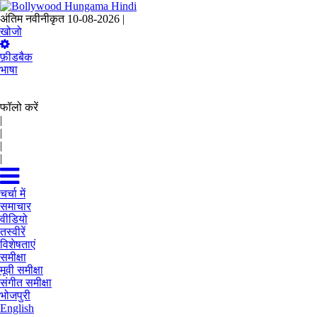
अंतिम नवीनीकृत 10-08-2026 |
17:58 IST
खोजो
फ़ीडबैक
भाषा
फॉलो करें
|
|
|
|
चर्चा में
समाचार
वीडियो
तस्वीरें
विशेषताएं
समीक्षा
मूवी समीक्षा
संगीत समीक्षा
भोजपुरी
English