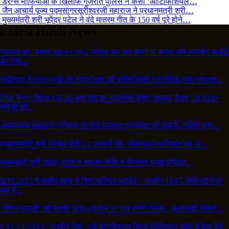
ड्रग्स माफियाओं के खिलाफ गुजरात पुलिस ने कसा ‘आर्टिफिशियल…
जैन आचार्य पूज्य पद्मसागरसूरीश्वरजी महाराज ने प्रधानमत्री श्री…
मुख्यमंत्री श्री भूपेंद्र पटेल ने वंदे मातरम गीत के 150 वर्ष पूरे होने…
Latest Hindi News
गुजरात का ‘बनास BIO-CNG’ मॉडल बन रहा कचरे से कंचन और ग्रामीण समृद्धि
का नया...
गांधीनगर में एलन मस्क की स्पेस एक्स की सब्सिडियरी स्टारलिंक तथा गुजरात...
विश्व कैंसर दिवस: GCRI बना देश का भरोसेमंद कैंसर उपचार केंद्र, 26,810+
मरीजों को...
अहमदाबाद महानगर पालिका के लिए पायलट प्रोजेक्ट की तैयारी, एजेंसी द्वारा...
प्रधानमंत्री श्री नरेन्द्र मोदी 11 जनवरी को ‘सोमनाथ स्वाभिमान पर्व’ में...
मुख्यमंत्री श्री भूपेंद्र पटेल ने महात्मा मंदिर में रीजनल एआई इम्पैक्ट...
IFFI 2025 में आमिर खान ने दिया करियर अपडेट- “लाहौर 1947, हैप्पी पटेल के
बाद मैं...
‘मिशन सऊदी’ की सच्ची जांच-पड़ताल पर अब बनेगी फ़िल्म ; अलमाइटी मोशन...
EXCLUSIVE: रणवीर सिंह 56वें इंटरनेशनल फिल्म फेस्टिवल ऑफ इंडिया की