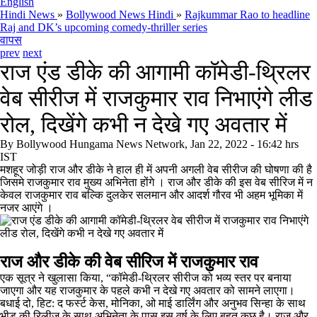
English
Hindi News
»
Bollywood News Hindi
»
Rajkummar Rao to headline
Raj and DK’s upcoming comedy-thriller series
वापस
prev
next
राज एंड डीके की आगामी कॉमेडी-थ्रिलर
वेब सीरीज में राजकुमार राव निभाएंगे लीड
रोल, दिखेंगे कभी न देखे गए अवतार में
By
Bollywood Hungama News Network, Jan 22, 2022 - 16:42 hrs
IST
मशहूर जोड़ी राज और डीके ने हाल ही में अपनी अगली वेब सीरीज की घोषणा की है
जिसमे राजकुमार राव मुख्य अभिनेता होंगे । राज और डीके की इस वेब सीरिज में न
केवल राजकुमार राव बल्कि दुलकेर सलमान और आदर्श गौरव भी अहम भूमिका में
नजर आएंगे ।
राज और डीके की वेब सीरिज में राजकुमार राव
एक सूत्र ने खुलासा किया, “कॉमेडी-थ्रिलर सीरीज को भव्य स्तर पर बनाया
जाएगा और यह राजकुमार के पहले कभी न देखे गए अवतार को सामने लाएगा।
बधाई दो, हिट: द फर्स्ट केस, मोनिका, ओ माई डार्लिंग और अनुभव सिन्हा के साथ
भीड की रिलीज के साथ अभिनेता के पास इस वर्ष के लिए बहुत कुछ है। राज और