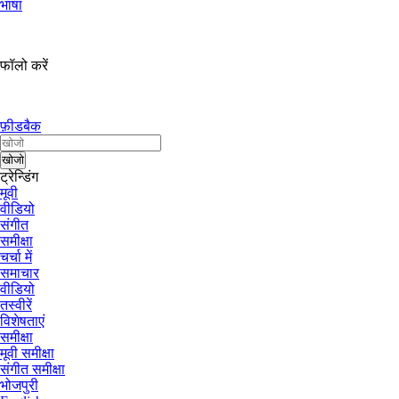
भाषा
फॉलो करें
फ़ीडबैक
ट्रेन्डिंग
मूवी
वीडियो
संगीत
समीक्षा
चर्चा में
समाचार
वीडियो
तस्वीरें
विशेषताएं
समीक्षा
मूवी समीक्षा
संगीत समीक्षा
भोजपुरी