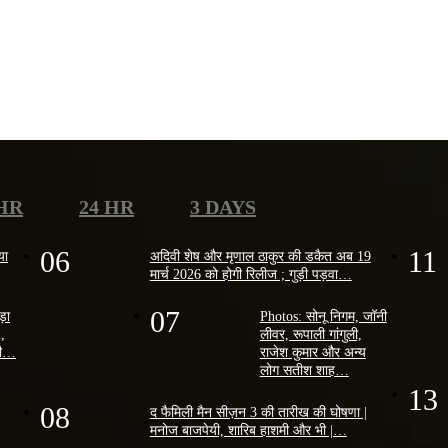
 HR
24 HR
3 DAYS
06
11
या
अदिवी शेष और मृणाल ठाकुर की डकैत अब 19
मार्च 2026 को होगी रिलीज ; गुड़ी पड़वा…
07
ोड़ा
Photos: सोनू निगम, जॉनी
2,
लीवर, रूपाली गांगुली,
ैसी…
राजेश कुमार और अन्य
लोग सतीश शाह…
13
08
द फैमिली मैन सीज़न 3 की तारीख की घोषणा |
मनोज बाजपेयी, शारिब हाशमी और भी |…