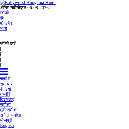
अंतिम नवीनीकृत 06-08-2026 |
03:56 IST
खोजो
फ़ीडबैक
भाषा
फॉलो करें
|
|
|
|
चर्चा में
समाचार
वीडियो
तस्वीरें
विशेषताएं
समीक्षा
मूवी समीक्षा
संगीत समीक्षा
भोजपुरी
English