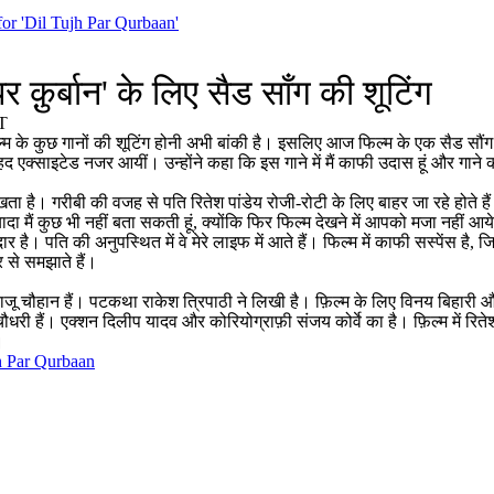
or 'Dil Tujh Par Qurbaan'
 क़ुर्बान' के लिए सैड सॉंग की शूटिंग
T
िल्‍म के कुछ गानों की शूटिंग होनी अभी बांकी है। इसलिए आज फिल्‍म के एक सैड सौंग क
क्‍साइटेड नजर आयीं। उन्‍होंने कहा कि इस गाने में मैं काफी उदास हूं और गाने का
ता है। गरीबी की वजह से पति रितेश पांडेय रोजी-रोटी के लिए बाहर जा रहे होते हैं। 
्‍यादा मैं कुछ भी नहीं बता सकती हूं, क्‍योंकि फिर फिल्‍म देखने में आपको मजा नही
पति की अनुपस्थित में वे मेरे लाइफ में आते हैं। फिल्‍म में काफी सस्‍पेंस है, जि
र से समझाते हैं।
क राजू चौहान हैं। पटकथा राकेश त्रिपाठी ने लिखी है। फ़िल्म के लिए विनय बिहारी औ
ी हैं। एक्शन दिलीप यादव और कोरियोग्राफ़ी संजय कोर्वे का है। फ़िल्म में रिते
।
h Par Qurbaan