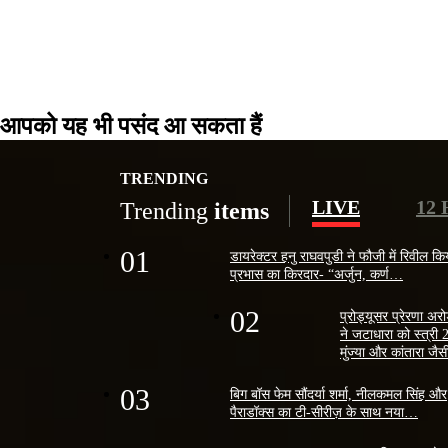
आपको यह भी पसंद आ सकता हैं
TRENDING
LIVE
12
Trending
items
01
डायरेक्टर हनु राघवपुडी ने फौजी में रिवील कि
प्रभास का किरदार- “अर्जुन, कर्ण…
02
प्रोड्यूसर प्रेरणा अर
ने जटाधारा को स्त्री 
मुंज्या और कांतारा ज
03
बिग बॉस फेम सौंदर्या शर्मा, नीलकमल सिंह और
पैराडॉक्स का टी-सीरीज़ के साथ नया…