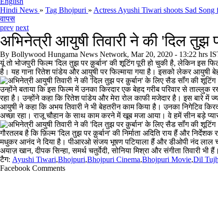
English
Hindi News
»
Tag Bhojpuri
»
Actress Ayushi Tiwari shoots Sad Song f
वापस
prev
next
अभिनेत्री आयुषी तिवारी ने की 'दिल तुझ पर
By
Bollywood Hungama News Network, Mar 20, 2020 - 13:22 hrs IS
यूं तो भोजपुरी फिल्‍म 'दिल तुझ पर क़ुर्बान' की शूटिंग पूरी हो चुकी है, लेकिन इस फ
है। यह गाना रितेश पांडेय और आयुषी पर फिल्‍माया गया है। इसको लेकर आयुषी बेहद ए
उन्‍होंने बताया कि इस फिल्‍म में उनका किरदार एक बेहद गरीब परिवार से ताल्‍लुक रख
रहा है। उन्‍होंने कहा कि रितेश पांडेय और मेरा रोल काफी मजेदार है। इस बारे में ज
आयुषी ने कहा कि अभय तिवारी ने भी बेहतरीन काम किया है। उनका निगेटिव किरदार है। 
अच्‍छा रहा। राजू चौहान के साथ काम करने में खूब मजा आया। वे हमें सीन बड़े प्‍या
गौरतलब है कि फ़िल्म 'दिल तुझ पर क़ुर्बान' की निर्माता अदिति राय हैं और निर्देश
मधुकर आनंद ने दिया है। पीआरओ संजय भूषण पटियाला हैं और डीओपी नंद लाल चौधर
अयाज़ खान, दीपक सिन्हा, समर्थ चतुर्वेदी, सोनिया मिश्रा और संगीता तिवारी भी हैं
टैग:
Ayushi Tiwari
,
Bhojpuri
,
Bhojpuri Cinema
,
Bhojpuri Movie
,
Dil Tuj
Facebook Comments