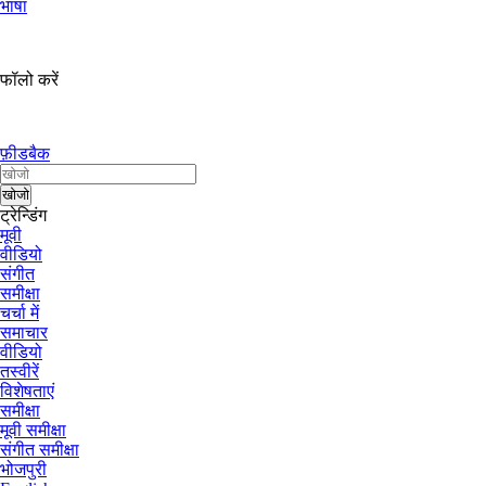
भाषा
फॉलो करें
फ़ीडबैक
ट्रेन्डिंग
मूवी
वीडियो
संगीत
समीक्षा
चर्चा में
समाचार
वीडियो
तस्वीरें
विशेषताएं
समीक्षा
मूवी समीक्षा
संगीत समीक्षा
भोजपुरी