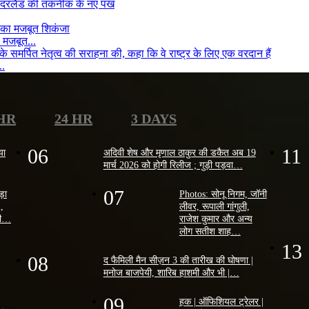
 मजबूत...
..
 HR
24 HR
3 DAYS
06
11
या
अदिवी शेष और मृणाल ठाकुर की डकैत अब 19
मार्च 2026 को होगी रिलीज ; गुड़ी पड़वा…
07
ोड़ा
Photos: सोनू निगम, जॉनी
2,
लीवर, रूपाली गांगुली,
ैसी…
राजेश कुमार और अन्य
लोग सतीश शाह…
13
08
द फैमिली मैन सीज़न 3 की तारीख की घोषणा |
मनोज बाजपेयी, शारिब हाशमी और भी |…
09
हक | ऑफिशियल ट्रेलर |