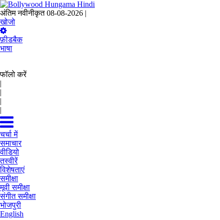
अंतिम नवीनीकृत 08-08-2026 |
22:18 IST
खोजो
फ़ीडबैक
भाषा
फॉलो करें
|
|
|
|
चर्चा में
समाचार
वीडियो
तस्वीरें
विशेषताएं
समीक्षा
मूवी समीक्षा
संगीत समीक्षा
भोजपुरी
English