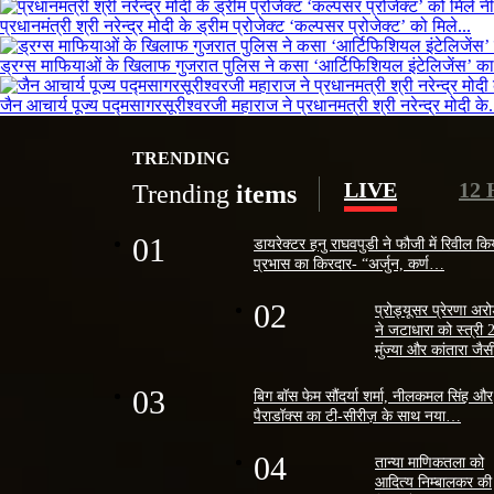
प्रधानमंत्री श्री नरेन्द्र मोदी के ड्रीम प्रोजेक्ट ‘कल्पसर प्रोजेक्ट’ को मिले...
ड्रग्स माफियाओं के खिलाफ गुजरात पुलिस ने कसा ‘आर्टिफिशियल इंटेलिजेंस’ का
जैन आचार्य पूज्य पद्मसागरसूरीश्वरजी महाराज ने प्रधानमत्री श्री नरेन्द्र मोदी के.
TRENDING
LIVE
12
Trending
items
01
डायरेक्टर हनु राघवपुडी ने फौजी में रिवील कि
प्रभास का किरदार- “अर्जुन, कर्ण…
02
प्रोड्यूसर प्रेरणा अर
ने जटाधारा को स्त्री 
मुंज्या और कांतारा ज
03
बिग बॉस फेम सौंदर्या शर्मा, नीलकमल सिंह और
पैराडॉक्स का टी-सीरीज़ के साथ नया…
04
तान्या माणिकतला को
आदित्य निम्बालकर की