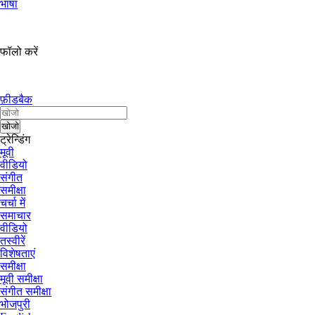
भाषा
फॉलो करें
फ़ीडबैक
ट्रेन्डिंग
मूवी
वीडियो
संगीत
समीक्षा
चर्चा में
समाचार
वीडियो
तस्वीरें
विशेषताएं
समीक्षा
मूवी समीक्षा
संगीत समीक्षा
भोजपुरी