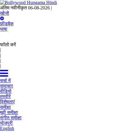
अंतिम नवीनीकृत 06-08-2026 |
14:51 IST
खोजो
फ़ीडबैक
भाषा
फॉलो करें
|
|
|
|
चर्चा में
समाचार
वीडियो
तस्वीरें
विशेषताएं
समीक्षा
मूवी समीक्षा
संगीत समीक्षा
भोजपुरी
English