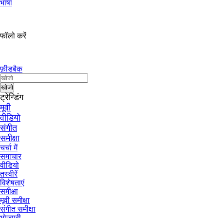
भाषा
फॉलो करें
फ़ीडबैक
ट्रेन्डिंग
मूवी
वीडियो
संगीत
समीक्षा
चर्चा में
समाचार
वीडियो
तस्वीरें
विशेषताएं
समीक्षा
मूवी समीक्षा
संगीत समीक्षा
भोजपुरी