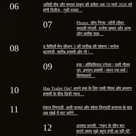
06
अदिवी शेष और मृणाल ठाकुर की डकैत अब 19 मार्च 2026 को
होगी रिलीज ; गुड़ी पड़वा…
07
Photos: सोनू निगम, जॉनी लीवर,
रूपाली गांगुली, राजेश कुमार और अन्य
लोग सतीश शाह…
08
द फैमिली मैन सीज़न 3 की तारीख की घोषणा | मनोज
बाजपेयी, शारिब हाशमी और भी |…
09
हक | ऑफिशियल ट्रेलर | यामी गौतम
धर, इमरान हाशमी | सुपन एस वर्मा |
सिनेमाघरों…
10
Haq Trailer Out! अपने हक के लिए यामी गौतम और इमरान
हाशमी के बीच छिड़ी न्याय…
11
पंकज त्रिपाठी, अली फज़ल और श्वेता त्रिपाठी बनारस के बाद
अब मुंबई में शूट करेंगे…
12
अरशद वारसी: "गफूर के सीन शूट
करते समय मुझे बहुत हंसी आ रही थी"