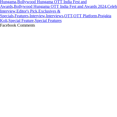
Hungama
,
Bollywood Hungama OTT India Fest and
Awards
,
Bollywood Hungama OTT India Fest and Awards 2024
,
Celeb
Interview
,
Editor's Pick
,
Exclusives &
Specials
,
Features
,
Interview
,
Interviews
,
OTT
,
OTT Platform
,
Prajakta
Koli
,
Special Feature
,
Special Features
Facebook Comments