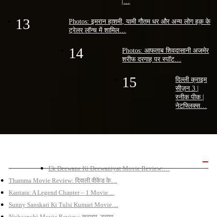
|…
13
Photos: इमरान हाशमी, यामी गौतम धर और अन्य लोग हक़ के
ट्रेलर लॉन्च में शामिल…
14
Photos: आफताब शिवदासानी अजमेर
शरीफ दरगाह पर स्पॉट…
15
दिल्ली क्राइम
सीज़न 3 |
स्नीक पीक |
नेटफ्लिक्स…
बॉलीवुड मूवी रिव्यू
Ek Deewane Ki Deewaniyat Movie Review:…
Thamma Movie Review: दिवाली वीकेंड के…
Kantara: A Legend Chapter – 1 Movie…
Sunny Sanskari Ki Tulsi Kumari Movie…
Nishaanchi Movie Review: क्राइम, ड्रामा…