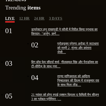
Trending
items
LIVE
12 HR
24 HR
3 DAYS
01
डायरेक्टर हनु राघवपुडी ने फौजी में रिवील किया प्रभास का
किरदार- “अर्जुन, कर्ण…
02
प्रोड्यूसर प्रेरणा अरोड़ा ने जटाधारा
को स्त्री 2, मुंज्या और कांतारा
जैसी…
03
बिग बॉस फेम सौंदर्या शर्मा, नीलकमल सिंह और पैराडॉक्स का
टी-सीरीज़ के साथ नया…
04
तान्या माणिकतला को आदित्य
निम्बालकर की फ़िल्म में राजकुमार राव
के साथ मिला लीड…
05
21 नवंबर को होगा स्पाई एक्शन थ्रिलर द फैमिली मैन सीज़न
3 का ग्लोबल प्रीमियर ;…