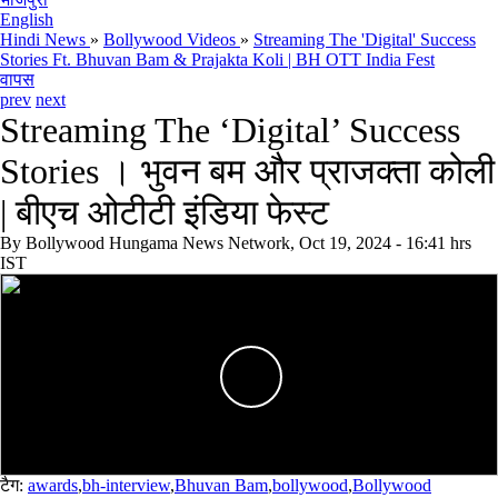
English
Hindi News
»
Bollywood Videos
»
Streaming The 'Digital' Success
Stories Ft. Bhuvan Bam & Prajakta Koli | BH OTT India Fest
वापस
prev
next
Streaming The ‘Digital’ Success
Stories । भुवन बम और प्राजक्ता कोली
| बीएच ओटीटी इंडिया फेस्ट
By
Bollywood Hungama News Network, Oct 19, 2024 - 16:41 hrs
IST
टैग:
awards
,
bh-interview
,
Bhuvan Bam
,
bollywood
,
Bollywood