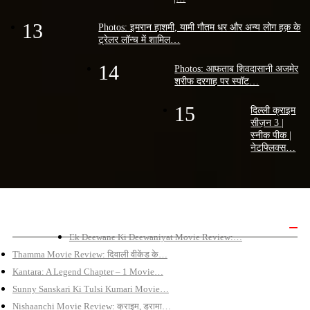
13
Photos: इमरान हाशमी, यामी गौतम धर और अन्य लोग हक़ के
ट्रेलर लॉन्च में शामिल…
14
Photos: आफताब शिवदासानी अजमेर
शरीफ दरगाह पर स्पॉट…
15
दिल्ली क्राइम
सीज़न 3 |
स्नीक पीक |
नेटफ्लिक्स…
बॉलीवुड मूवी रिव्यू
Ek Deewane Ki Deewaniyat Movie Review:…
Thamma Movie Review: दिवाली वीकेंड के…
Kantara: A Legend Chapter – 1 Movie…
Sunny Sanskari Ki Tulsi Kumari Movie…
Nishaanchi Movie Review: क्राइम, ड्रामा…