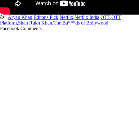
टैग:
Aryan Khan
,
Editor's Pick
,
Netflix
,
Netflix India
,
OTT
,
OTT
Platform
,
Shah Rukh Khan
,
The Ba***ds of Bollywood
Facebook Comments