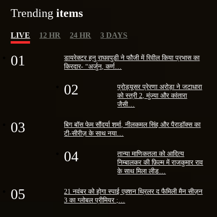
Trending
items
LIVE
12 HR
24 HR
3 DAYS
01
डायरेक्टर हनु राघवपुडी ने फौजी में रिवील किया प्रभास का
किरदार- “अर्जुन, कर्ण…
02
प्रोड्यूसर प्रेरणा अरोड़ा ने जटाधारा
को स्त्री 2, मुंज्या और कांतारा
जैसी…
03
बिग बॉस फेम सौंदर्या शर्मा, नीलकमल सिंह और पैराडॉक्स का
टी-सीरीज़ के साथ नया…
04
तान्या माणिकतला को आदित्य
निम्बालकर की फ़िल्म में राजकुमार राव
के साथ मिला लीड…
05
21 नवंबर को होगा स्पाई एक्शन थ्रिलर द फैमिली मैन सीज़न
3 का ग्लोबल प्रीमियर ;…