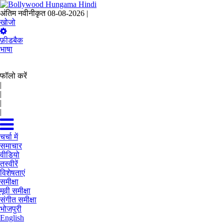
अंतिम नवीनीकृत 08-08-2026 |
15:07 IST
खोजो
फ़ीडबैक
भाषा
फॉलो करें
|
|
|
|
चर्चा में
समाचार
वीडियो
तस्वीरें
विशेषताएं
समीक्षा
मूवी समीक्षा
संगीत समीक्षा
भोजपुरी
English