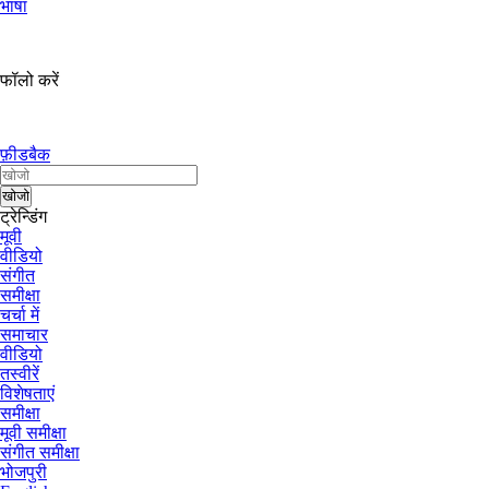
भाषा
फॉलो करें
फ़ीडबैक
ट्रेन्डिंग
मूवी
वीडियो
संगीत
समीक्षा
चर्चा में
समाचार
वीडियो
तस्वीरें
विशेषताएं
समीक्षा
मूवी समीक्षा
संगीत समीक्षा
भोजपुरी