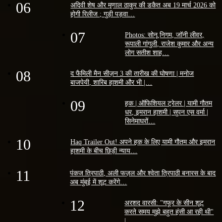
06
अदिवी शेष और मृणाल ठाकुर की डकैत अब 19 मार्च 2026 को
होगी रिलीज ; गुड़ी पड़वा…
07
Photos: सोनू निगम, जॉनी लीवर,
रूपाली गांगुली, राजेश कुमार और अन्य
लोग सतीश शाह…
08
द फैमिली मैन सीज़न 3 की तारीख की घोषणा | मनोज
बाजपेयी, शारिब हाशमी और भी |…
09
हक | ऑफिशियल ट्रेलर | यामी गौतम
धर, इमरान हाशमी | सुपन एस वर्मा |
सिनेमाघरों…
10
Haq Trailer Out! अपने हक के लिए यामी गौतम और इमरान
हाशमी के बीच छिड़ी न्याय…
11
पंकज त्रिपाठी, अली फज़ल और श्वेता त्रिपाठी बनारस के बाद
अब मुंबई में शूट करेंगे…
12
अरशद वारसी: "गफूर के सीन शूट
करते समय मुझे बहुत हंसी आ रही थी"
|…