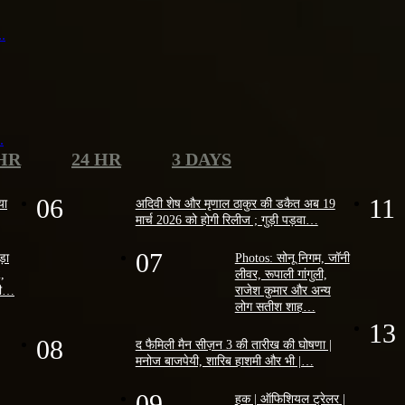
..
.
 HR
24 HR
3 DAYS
06
11
या
अदिवी शेष और मृणाल ठाकुर की डकैत अब 19
मार्च 2026 को होगी रिलीज ; गुड़ी पड़वा…
07
ोड़ा
Photos: सोनू निगम, जॉनी
2,
लीवर, रूपाली गांगुली,
ैसी…
राजेश कुमार और अन्य
लोग सतीश शाह…
13
08
द फैमिली मैन सीज़न 3 की तारीख की घोषणा |
मनोज बाजपेयी, शारिब हाशमी और भी |…
09
हक | ऑफिशियल ट्रेलर |