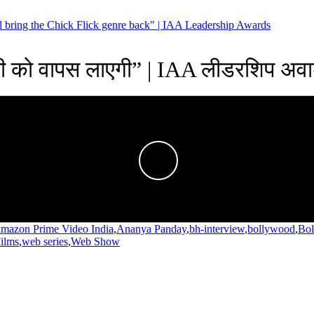
 bring the Chick Flick genre back" | IAA Leadership Awards
ैली को वापस लाएगी” | IAA लीडरशिप अवार
mazon Prime Video India
,
Ananya Panday
,
bh-interview
,
bollywood
,
Bo
Films
,
web series
,
Web Show