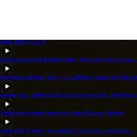
संबंधित वीडियो
नया क्या है
शेफाली शाह ने अपनी तैयारी को किया रिवील- “मैंने एक पुलिस वाले के साथ कुछ..
साली मोहब्बत | ऑफिशियल ट्रेलर | ZEE5 ओरिजिनल | राधिका आप्टे, दिव्येंदु शर्मा 
आत्माहारम लाइव | ऑफिशियल ट्रेलर | एक कोलाब, भूत के साथ | कॉमेडी हॉरर 2
अदिति पोहनकर और सुमीत व्यास के साथ मज़ेदार रैपिड फ़ायर | ज़िद्दी इश्क
एडवांस बुकिंग: तेरे इश्क में | धनुष, कृति सनोन | ए आर रहमान | आनंद एल राय |...