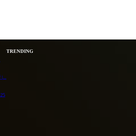
TRENDING
.
|...
025