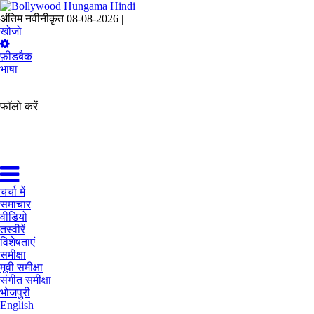
अंतिम नवीनीकृत 08-08-2026 |
19:25 IST
खोजो
फ़ीडबैक
भाषा
फॉलो करें
|
|
|
|
चर्चा में
समाचार
वीडियो
तस्वीरें
विशेषताएं
समीक्षा
मूवी समीक्षा
संगीत समीक्षा
भोजपुरी
English