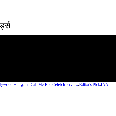
्ड्स
llywood Hungama
,
Call Me Bae
,
Celeb Interview
,
Editor's Pick
,
IAA