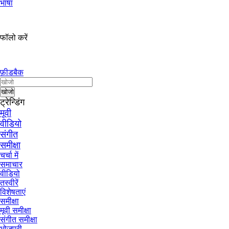
भाषा
फॉलो करें
फ़ीडबैक
ट्रेन्डिंग
मूवी
वीडियो
संगीत
समीक्षा
चर्चा में
समाचार
वीडियो
तस्वीरें
विशेषताएं
समीक्षा
मूवी समीक्षा
संगीत समीक्षा
भोजपुरी