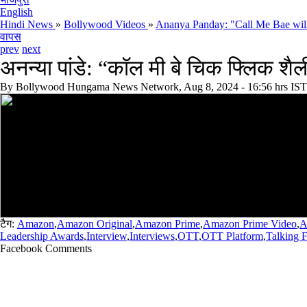
English
Hindi News
»
Bollywood Videos
»
Ananya Panday: "Call Me Bae will
वापस
prev
next
अनन्या पांडे: “कॉल मी बे चिक फ्लिक श
By
Bollywood Hungama News Network, Aug 8, 2024 - 16:56 hrs IST
टैग:
Amazon
,
Amazon Original
,
Amazon Prime
,
Amazon Prime Video
,
A
Leadership Awards
,
Interview
,
Interviews
,
OTT
,
OTT Platform
,
Talking 
Facebook Comments