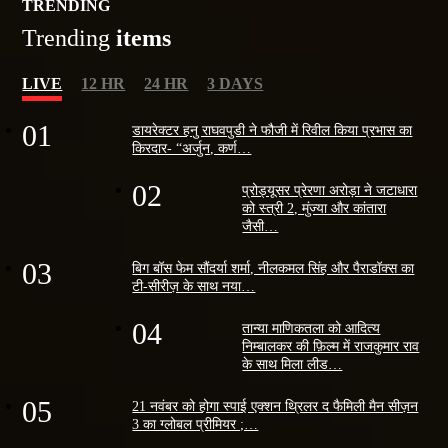
TRENDING
Trending
items
LIVE
12 HR
24 HR
3 DAYS
01
डायरेक्टर हनु राघवपुडी ने फौजी में रिवील किया प्रभास का
किरदार- “अर्जुन, कर्ण…
02
प्रोड्यूसर प्रेरणा अरोड़ा ने जटाधारा
को स्त्री 2, मुंज्या और कांतारा
जैसी…
03
बिग बॉस फेम सौंदर्या शर्मा, नीलकमल सिंह और पैराडॉक्स का
टी-सीरीज़ के साथ नया…
04
तान्या माणिकतला को आदित्य
निम्बालकर की फ़िल्म में राजकुमार राव
के साथ मिला लीड…
05
21 नवंबर को होगा स्पाई एक्शन थ्रिलर द फैमिली मैन सीज़न
3 का ग्लोबल प्रीमियर ;…