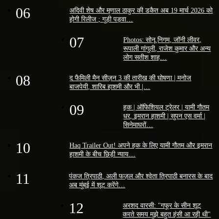
06
अदिवी शेष और मृणाल ठाकुर की डकैत अब 19 मार्च 2026 को
होगी रिलीज ; गुड़ी पड़वा…
07
Photos: सोनू निगम, जॉनी लीवर,
रूपाली गांगुली, राजेश कुमार और अन्य
लोग सतीश शाह…
08
द फैमिली मैन सीज़न 3 की तारीख की घोषणा | मनोज
बाजपेयी, शारिब हाशमी और भी |…
09
हक | ऑफिशियल ट्रेलर | यामी गौतम
धर, इमरान हाशमी | सुपन एस वर्मा |
सिनेमाघरों…
10
Haq Trailer Out! अपने हक के लिए यामी गौतम और इमरान
हाशमी के बीच छिड़ी न्याय…
11
पंकज त्रिपाठी, अली फज़ल और श्वेता त्रिपाठी बनारस के बाद
अब मुंबई में शूट करेंगे…
12
अरशद वारसी: "गफूर के सीन शूट
करते समय मुझे बहुत हंसी आ रही थी"