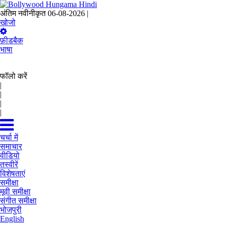
अंतिम नवीनीकृत 06-08-2026 |
06:25 IST
खोजो
फ़ीडबैक
भाषा
फॉलो करें
|
|
|
|
चर्चा में
समाचार
वीडियो
तस्वीरें
विशेषताएं
समीक्षा
मूवी समीक्षा
संगीत समीक्षा
भोजपुरी
English