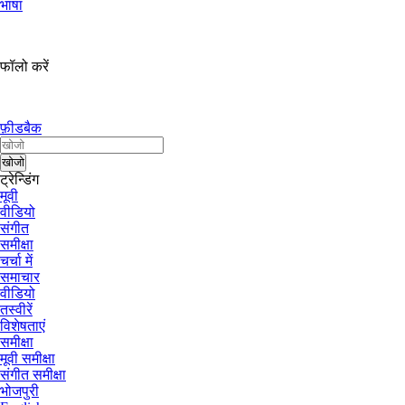
भाषा
फॉलो करें
फ़ीडबैक
ट्रेन्डिंग
मूवी
वीडियो
संगीत
समीक्षा
चर्चा में
समाचार
वीडियो
तस्वीरें
विशेषताएं
समीक्षा
मूवी समीक्षा
संगीत समीक्षा
भोजपुरी