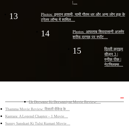
|…
13
Photos: इमरान हाशमी, यामी गौतम धर और अन्य लोग हक़ के
ट्रेलर लॉन्च में शामिल…
14
Photos: आफताब शिवदासानी अजमेर
शरीफ दरगाह पर स्पॉट…
15
दिल्ली क्राइम
सीज़न 3 |
स्नीक पीक |
नेटफ्लिक्स…
बॉलीवुड मूवी रिव्यू
Ek Deewane Ki Deewaniyat Movie Review:…
Thamma Movie Review: दिवाली वीकेंड के…
Kantara: A Legend Chapter – 1 Movie…
Sunny Sanskari Ki Tulsi Kumari Movie…