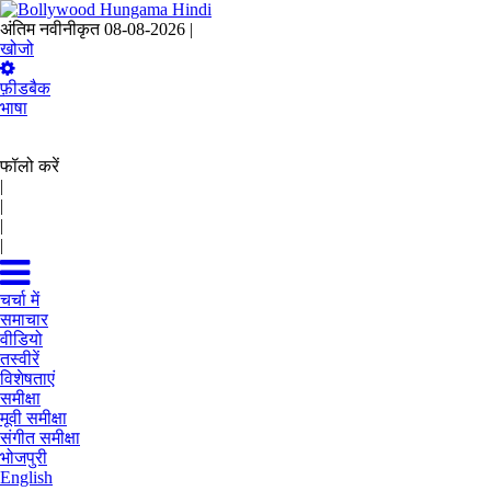
अंतिम नवीनीकृत 08-08-2026 |
01:17 IST
खोजो
फ़ीडबैक
भाषा
फॉलो करें
|
|
|
|
चर्चा में
समाचार
वीडियो
तस्वीरें
विशेषताएं
समीक्षा
मूवी समीक्षा
संगीत समीक्षा
भोजपुरी
English