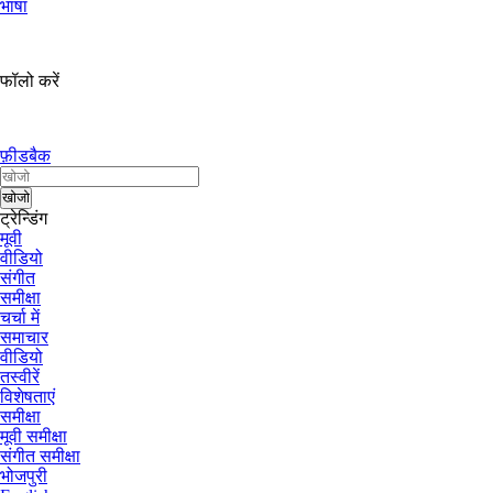
भाषा
फॉलो करें
फ़ीडबैक
ट्रेन्डिंग
मूवी
वीडियो
संगीत
समीक्षा
चर्चा में
समाचार
वीडियो
तस्वीरें
विशेषताएं
समीक्षा
मूवी समीक्षा
संगीत समीक्षा
भोजपुरी