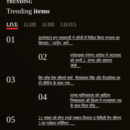
TRENDING
Trending
items
LIVE
12 HR
24 HR
3 DAYS
01
डायरेक्टर हनु राघवपुडी ने फौजी में रिवील किया प्रभास का
किरदार- “अर्जुन, कर्ण…
02
प्रोड्यूसर प्रेरणा अरोड़ा ने जटाधारा
को स्त्री 2, मुंज्या और कांतारा
जैसी…
03
बिग बॉस फेम सौंदर्या शर्मा, नीलकमल सिंह और पैराडॉक्स का
टी-सीरीज़ के साथ नया…
04
तान्या माणिकतला को आदित्य
निम्बालकर की फ़िल्म में राजकुमार राव
के साथ मिला लीड…
05
21 नवंबर को होगा स्पाई एक्शन थ्रिलर द फैमिली मैन सीज़न
3 का ग्लोबल प्रीमियर ;…