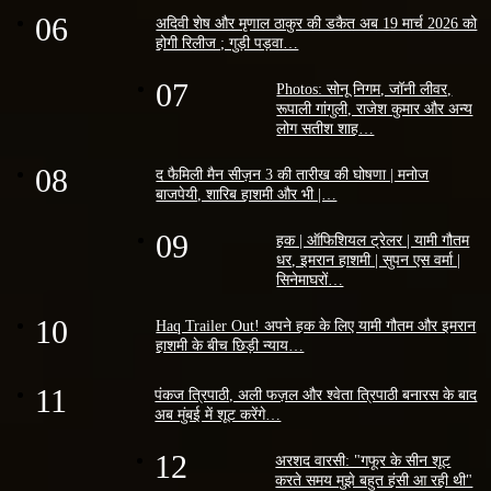
06
अदिवी शेष और मृणाल ठाकुर की डकैत अब 19 मार्च 2026 को
होगी रिलीज ; गुड़ी पड़वा…
07
Photos: सोनू निगम, जॉनी लीवर,
रूपाली गांगुली, राजेश कुमार और अन्य
लोग सतीश शाह…
08
द फैमिली मैन सीज़न 3 की तारीख की घोषणा | मनोज
बाजपेयी, शारिब हाशमी और भी |…
09
हक | ऑफिशियल ट्रेलर | यामी गौतम
धर, इमरान हाशमी | सुपन एस वर्मा |
सिनेमाघरों…
10
Haq Trailer Out! अपने हक के लिए यामी गौतम और इमरान
हाशमी के बीच छिड़ी न्याय…
11
पंकज त्रिपाठी, अली फज़ल और श्वेता त्रिपाठी बनारस के बाद
अब मुंबई में शूट करेंगे…
12
अरशद वारसी: "गफूर के सीन शूट
करते समय मुझे बहुत हंसी आ रही थी"