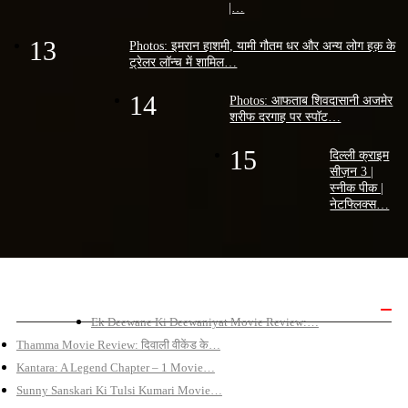
|…
13
Photos: इमरान हाशमी, यामी गौतम धर और अन्य लोग हक़ के
ट्रेलर लॉन्च में शामिल…
14
Photos: आफताब शिवदासानी अजमेर
शरीफ दरगाह पर स्पॉट…
15
दिल्ली क्राइम
सीज़न 3 |
स्नीक पीक |
नेटफ्लिक्स…
बॉलीवुड मूवी रिव्यू
Ek Deewane Ki Deewaniyat Movie Review:…
Thamma Movie Review: दिवाली वीकेंड के…
Kantara: A Legend Chapter – 1 Movie…
Sunny Sanskari Ki Tulsi Kumari Movie…