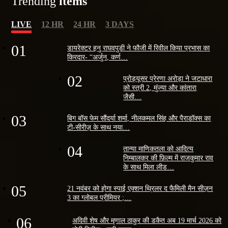
Trending
items
LIVE
12 HR
24 HR
3 DAYS
01
डायरेक्टर हनु राघवपुडी ने फौजी में रिवील किया प्रभास का
किरदार- “अर्जुन, कर्ण…
02
प्रोड्यूसर प्रेरणा अरोड़ा ने जटाधारा
को स्त्री 2, मुंज्या और कांतारा
जैसी…
03
बिग बॉस फेम सौंदर्या शर्मा, नीलकमल सिंह और पैराडॉक्स का
टी-सीरीज़ के साथ नया…
04
तान्या माणिकतला को आदित्य
निम्बालकर की फ़िल्म में राजकुमार राव
के साथ मिला लीड…
05
21 नवंबर को होगा स्पाई एक्शन थ्रिलर द फैमिली मैन सीज़न
3 का ग्लोबल प्रीमियर ;…
06
अदिवी शेष और मृणाल ठाकुर की डकैत अब 19 मार्च 2026 को