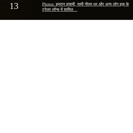
13
Photos: इमरान हाशमी, यामी गौतम धर और अन्य लोग हक़ के
ट्रेलर लॉन्च में शामिल…
14
Photos: आफताब शिवदासानी अजमेर
शरीफ दरगाह पर स्पॉट…
15
दिल्ली क्राइम
सीज़न 3 |
स्नीक पीक |
नेटफ्लिक्स…
बॉलीवुड मूवी रिव्यू
Ek Deewane Ki Deewaniyat Movie Review:…
Thamma Movie Review: दिवाली वीकेंड के…
Kantara: A Legend Chapter – 1 Movie…
Sunny Sanskari Ki Tulsi Kumari Movie…
Nishaanchi Movie Review: क्राइम, ड्रामा…