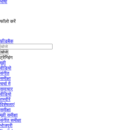
भाषा
फॉलो करें
फ़ीडबैक
ट्रेन्डिंग
मूवी
वीडियो
संगीत
समीक्षा
चर्चा में
समाचार
वीडियो
तस्वीरें
विशेषताएं
समीक्षा
मूवी समीक्षा
संगीत समीक्षा
भोजपुरी