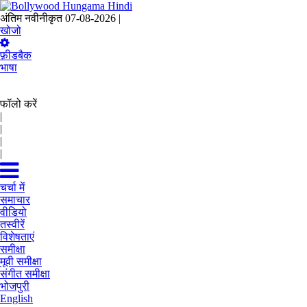
अंतिम नवीनीकृत 07-08-2026 |
22:33 IST
खोजो
फ़ीडबैक
भाषा
फॉलो करें
|
|
|
|
चर्चा में
समाचार
वीडियो
तस्वीरें
विशेषताएं
समीक्षा
मूवी समीक्षा
संगीत समीक्षा
भोजपुरी
English