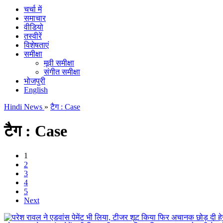
चर्चा में
समाचार
वीडियो
तस्वीरें
विशेषताएं
समीक्षा
मूवी समीक्षा
संगीत समीक्षा
भोजपुरी
English
Hindi News
»
टैग : Case
टैग : Case
1
2
3
4
5
Next