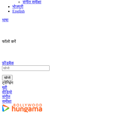
संगीत समीक्षा
भोजपुरी
English
भाषा
फॉलो करें
फ़ीडबैक
ट्रेन्डिंग
मूवी
वीडियो
संगीत
समीक्षा