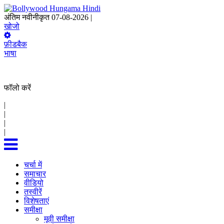
अंतिम नवीनीकृत 07-08-2026 |
04:42 IST
खोजो
फ़ीडबैक
भाषा
फॉलो करें
|
|
|
|
चर्चा में
समाचार
वीडियो
तस्वीरें
विशेषताएं
समीक्षा
मूवी समीक्षा