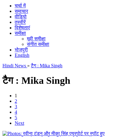
चर्चा में
समाचार
वीडियो
तस्वीरें
विशेषताएं
समीक्षा
मूवी समीक्षा
संगीत समीक्षा
भोजपुरी
English
Hindi News
»
टैग : Mika Singh
टैग : Mika Singh
1
2
3
4
5
Next