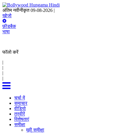
अंतिम नवीनीकृत 09-08-2026 |
14:09 IST
खोजो
फ़ीडबैक
भाषा
फॉलो करें
|
|
|
|
चर्चा में
समाचार
वीडियो
तस्वीरें
विशेषताएं
समीक्षा
मूवी समीक्षा