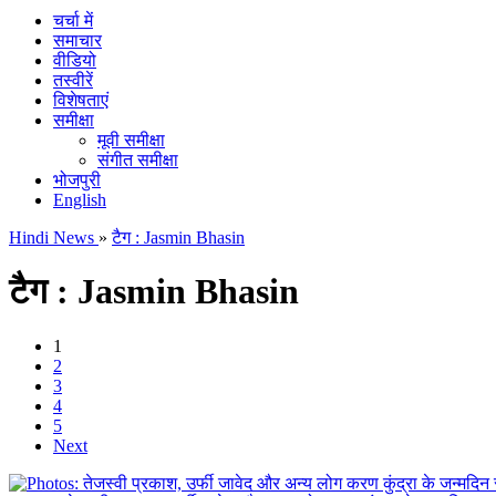
चर्चा में
समाचार
वीडियो
तस्वीरें
विशेषताएं
समीक्षा
मूवी समीक्षा
संगीत समीक्षा
भोजपुरी
English
Hindi News
»
टैग : Jasmin Bhasin
टैग : Jasmin Bhasin
1
2
3
4
5
Next