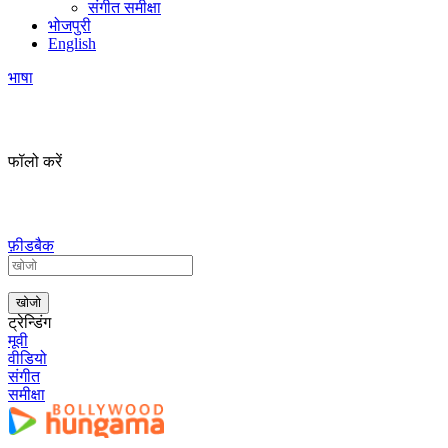
संगीत समीक्षा
भोजपुरी
English
भाषा
फॉलो करें
फ़ीडबैक
ट्रेन्डिंग
मूवी
वीडियो
संगीत
समीक्षा