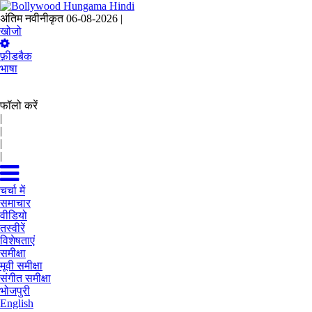
अंतिम नवीनीकृत 06-08-2026 |
12:23 IST
खोजो
फ़ीडबैक
भाषा
फॉलो करें
|
|
|
|
चर्चा में
समाचार
वीडियो
तस्वीरें
विशेषताएं
समीक्षा
मूवी समीक्षा
संगीत समीक्षा
भोजपुरी
English