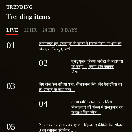
TRENDING
Trending
items
LIVE
12 HR
24 HR
3 DAYS
01
डायरेक्टर हनु राघवपुडी ने फौजी में रिवील किया प्रभास का
किरदार- “अर्जुन, कर्ण…
02
प्रोड्यूसर प्रेरणा अरोड़ा ने जटाधारा
को स्त्री 2, मुंज्या और कांतारा
जैसी…
03
बिग बॉस फेम सौंदर्या शर्मा, नीलकमल सिंह और पैराडॉक्स का
टी-सीरीज़ के साथ नया…
04
तान्या माणिकतला को आदित्य
निम्बालकर की फ़िल्म में राजकुमार राव
के साथ मिला लीड…
05
21 नवंबर को होगा स्पाई एक्शन थ्रिलर द फैमिली मैन सीज़न
3 का ग्लोबल प्रीमियर ;…