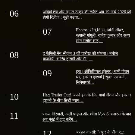
06
अदिवी शेष और मृणाल ठाकुर की डकैत अब 19 मार्च 2026 को
होगी रिलीज ; गुड़ी पड़वा…
07
Photos: सोनू निगम, जॉनी लीवर,
रूपाली गांगुली, राजेश कुमार और अन्य
लोग सतीश शाह…
08
द फैमिली मैन सीज़न 3 की तारीख की घोषणा | मनोज
बाजपेयी, शारिब हाशमी और भी |…
09
हक | ऑफिशियल ट्रेलर | यामी गौतम
धर, इमरान हाशमी | सुपन एस वर्मा |
सिनेमाघरों…
10
Haq Trailer Out! अपने हक के लिए यामी गौतम और इमरान
हाशमी के बीच छिड़ी न्याय…
11
पंकज त्रिपाठी, अली फज़ल और श्वेता त्रिपाठी बनारस के बाद
अब मुंबई में शूट करेंगे…
12
अरशद वारसी: "गफूर के सीन शूट