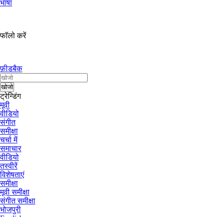
भाषा
फॉलो करें
फ़ीडबैक
ट्रेन्डिंग
मूवी
वीडियो
संगीत
समीक्षा
चर्चा में
समाचार
वीडियो
तस्वीरें
विशेषताएं
समीक्षा
मूवी समीक्षा
संगीत समीक्षा
भोजपुरी